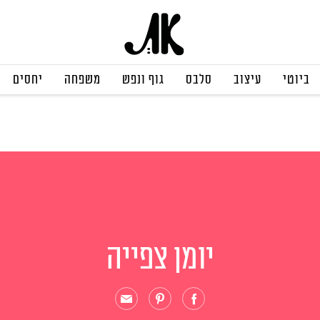
ביוטי
עיצוב
סלבס
גוף ונפש
משפחה
יחסים
יומן צפייה