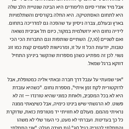
אבל מיד אחרי סיום הלימודים היא הבינה שנטיית הלב שלה
היא לתחום האסתטיקה. היא החלה בקורסים והשתלמויות
בארץ ובעולם, צברה ניסיון עד שהפכה גם למדריכה בתחום.
לידיה נחום היא ירושלמית במקור, כיום תל אביבית נשואה
ואם לשניים (7,10). השתיים שותפות וגם החברות הכי הכי
טובות, יודעות הכל זו על זו, ומרגישות לפעמים קצת כמו זוג
נשוי. לכן זה מפתיע כשהן מספרות שהקשר ביניהן התחיל
דווקא ברגל שמאל.
"אני שמעתי על ענבל דרך חברה ובאתי אליה כמטופלת, אבל
לדוקטורית לקח זמן איתי", מספרת נחום. "כשהיא עובדת
היא לא בכל המסביב, ולאחת כמוני שהיא טורנדו – זה לא
פשוט. לא הרגשתי שיש בינינו כימיה, אבל כשיצאתי ממנה
נראיתי מהמם. מעולם לא חוויתי יד מטורפת כזאת, שדוקרת
כל כך בעדינות. ועברתי לא מעט, כי העור שלי לא משהו
והתחלתי להזריק בגיל 30" (גת מצדה מגלה: "אני התחלתי