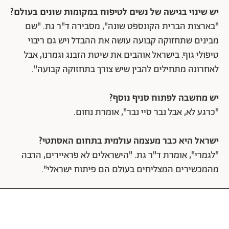
יש שינוי בגישה של נשים לטיפוח במקומות שונים בעולם?
"בארצות הברית הקונספט שונה", מסבירה ד"ר גת. "שם
מבינים שתחזוקה קבועה עושה את ההבדל ויש גם ריבוי
טיפולי גוף. בישראל אוהבים את שיטת הזבנג וגמרנו, אבל
לאחרונה מתחילים להבין שיש צורך בתחזוקה קבועה".
יש מחשבה לפתוח סניף נוסף?
"כרגע לא, אבל נבר סיי נבר", אומרת נחום.
ישראל היא כבר מעצמה עולמית בתחום האסתטי?
"לגמרי", אומרת ד"ר גת. "הישראלים לא פראיירים, הרבה
מהמכשירים המצליחים בעולם הם פיתוח ישראלי".
חשבתן על קו מוצרי טיפוח משלכן?
"אנחנו כבר שם", אומרת נחום. "יש לנו חברה בשם GLACE
שמשמעותה ליטוש בצרפתית. כרגע אנחנו משווקות שני