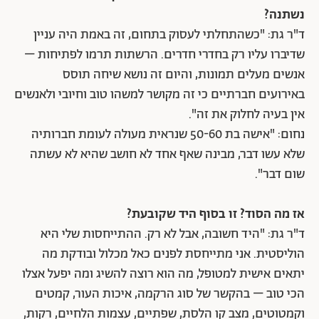
נשתנה?
ד"ר גת: "כשהתחלתי לעסוק בתחום, זה באמת היה עניין
שדיברו עליו רק בחדרי חדרים. הרשתות תרמו לפתיחות –
אנשים מעלים תמונות, והיום זה נושא שיחה תוסס
באירועים חברתיים כי זה מקושר למשהו טוב וחיובי ולאנשים
אין בעיה לחלוק את זה".
נחום: "אישה בת 50-60 שנראית מעולה לעומת חברותיה
שלא עשו דבר, מבינה שאף אחד לא חושב שהיא לא עשתה
שום דבר".
אז מה הסוד? זו בסוף היד שקובעת?
ד"ר גת: "היד חשובה, אבל לא רק. ההתייחסות שלי היא
הוליסטית. אני מתייחסת לפנים כאל מכלול ובודקת מה
יתאים אישית למטופל, מה הוא רוצה להשיג ומה יפעל אצלו
הכי טוב – בהקשר של סוג הרקמה, איכות העור, קמטים
וקמטוטים, מצב קו הלסת, שפתיים, עצמות הלחיים, רקות,