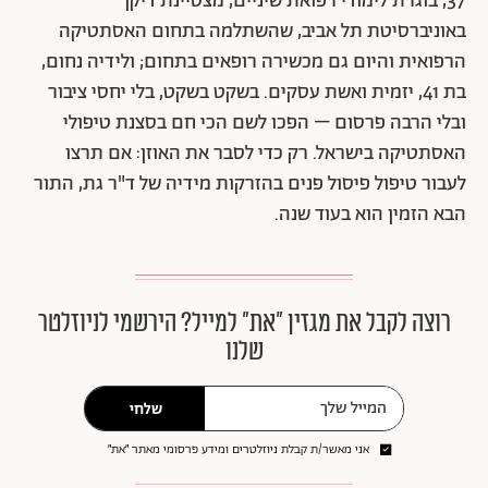
37, בוגרת לימודי רפואת שיניים, מצטיינת דיקן
באוניברסיטת תל אביב, שהשתלמה בתחום האסתטיקה
הרפואית והיום גם מכשירה רופאים בתחום; ולידיה נחום,
בת 41, יזמית ואשת עסקים. בשקט בשקט, בלי יחסי ציבור
ובלי הרבה פרסום – הפכו לשם הכי חם בסצנת טיפולי
האסתטיקה בישראל. רק כדי לסבר את האוזן: אם תרצו
לעבור טיפול פיסול פנים בהזרקות מידיה של ד"ר גת, התור
הבא הזמין הוא בעוד שנה.
רוצה לקבל את מגזין ״את״ למייל? הירשמי לניוזלטר
שלנו
שלחי
אני מאשר/ת קבלת ניוזלטרים ומידע פרסומי מאתר ״את״