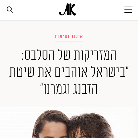
אג׳נדה
איפור וטיפוח
אופנה
המזריקות של הסלבס:
"בישראל אוהבים את שיטת
ביוטי
הזבנג וגמרנו"
סלבס
ערוצים נוספים
המגזין