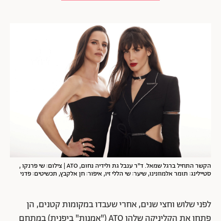
הקשר התחיל ברגל שמאל. ד"ר ענבל גת ולידיה נחום, ATO | צילום: שי פרנקו ,
סטיילינג: תומר אלמוזנינו, שיער: שי הללי זיו, איפור: חן אלקבץ, תכשיטים: פדני
לפני שלוש וחצי שנים, אחרי שעבדו במקומות קטנים, הן
פתחו את הקליניקה שלהן ATO ("אמנות" ביפנית) במתחם