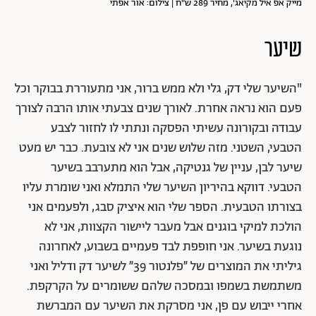
מייק אפ איל מקיאג', מחיר 289 ש"ח | צילום: אור אפתי
שיער
"השיער שלי דק, גלי ולא ממש ברור, אני מתעוררת בבוקר וכל
פעם הוא נראה אחרת. לאורך שנים צבעתי אותו הרבה לצורך
עבודה ובקורונה עשיתי הפסקה ונתתי לו לחזור לצבע
הטבעי, השטני. מזה שלוש שנים אני לא צובעת. כבר יש מעט
שיער לבן, עניין של גנטיקה, אבל הוא מתערבב בשיער
הטבעי. דווקא בהיריון השיער שלי התמלא ואני שומרת עליו
בצורתו הטבעית. הספר שלי הוא איציק סבג, ולפעמים אני
הולכת למיקי בוגנים אבל מעבר ליישור הקצוות, אני לא
נוגעת בשיער. אני חופפת לבד פעמיים בשבוע, לאחרונה
גיליתי את המוצרים של ״פלנטור 39״ לשיער דק ודליל ואני
משתמשת בשמפו ובמסכה שלהם ששומרים על הקרקפת.
אחרי ייבוש עם פן, אני מסרקת את השיער עם המברשת