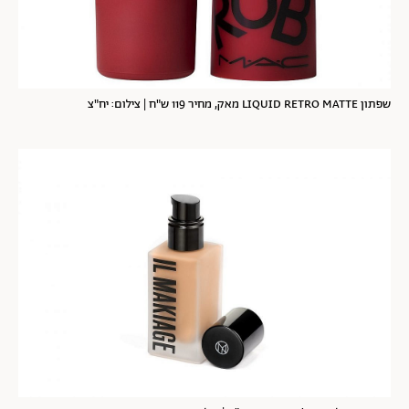
שפתון LIQUID RETRO MATTE מאק, מחיר 119 ש"ח | צילום: יח"צ