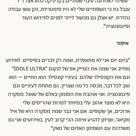
"עשיתי לאחרונה עיבוי שפתיים בקליניקה ATO אצל ד"ר
ענבל גת כי השפתיים שלי לא היו סימטריות, והן עשו עבודה
נהדרת. יש אצלן גם מכשור לייזר לפנים לחידוש העור
ופיגמנטציה".
איפור
"ביום יום אני לא מתאפרת, שמה רק דברים בסיסיים. לאירוע
מחייב אני שמה את המייק אפ של לנקום "IDOLE ULTRA"
וגם את הקונסילר שלהם. בעיניי קונסילר הוא החיים – הוא
טוב לכל דבר, מכסה כל מה שצריך, גם מתחת לעיניים וגם
פיגמנטציה. אני אוהבת את הסומק-באלם של שאנל. מסקרה
היא לא מוצר אהוב עלי במיוחד למרות שהריסים שלי
ארוכים, אך שקופים. אם אני כבר שמה מסקרה היא של איל
מקיאג', שניתן להגיע איתה הכי קרוב לעין. באירועים אני גם
משדרגת עם השפתון האדום של מאק".