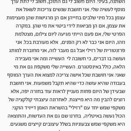
השתנה, בעיני. היום חשוב לי גם התוכן, חשוב לי לתת ערך
מוסף לעשיה שלי. אני חושבת שנשים צריכות לשאול את
עצמן בכל מיני שלבים בחייהן אם הן מרגישות שהן מעצימות
את עצמן, אם הן מביאות לידי ביטוי את מי שהן. במקרה
הפרטי שלי, אם פעם הייתי מגיעה ליום צילום, מצטלמת
וזהו, היום אני כבר לא רק הפנים, אלא מעורבת בכל. אני
פרזנטורית של רזילי אבל גם מעבר לזה, אני מחוברת למותג
ועושה בו דברים, כי חשובה לי העשייה ומה אני מעבירה
הלאה, כולל באינסטגרם. העשייה שלי משקפת גם את מי
שאני. אני חושבת שכל אישה צריכה למצוא את הערך המוסף
בעבודה שהיא עושה כדי שהיא תקבל משמעות. אני חושבת
שבעידן של היום פחות מעניין לראות עוד בחורה יפה, אלא
רוצים להבין מה היא מייצגת. לאחרונה עיצבתי קולקציה של
משקפי שמש יחד עם "רזילי" בהשראת האמן דייויד הוקני.
הכול נעשה באיטליה, בחרנו שם גם את העדשות, והתוצאה
היא משקפי שמש צבעוניות בשלל עיצובים קייצים משגעים.