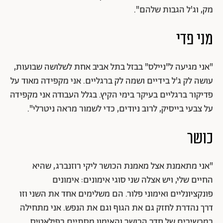
מק, וג'ל הגבות שלהם".
מני פדי
"אני מגיעה ל"ניילס" בבזל בתל אביב אחת לשלושה שבועות,
עושה לק ג'ל בידיים ושמה לק ברגליים. אני מקפידה מאוד על
פדיקור ברגליים בעיקר בימי הקיץ. בגלל העבודה אני מקפידה
על צבעי בייסיק, לרוב ניודים, כדי לשמור מראה ניטרלי".
כושר
"אני מתאמנת אצל מאמנת הכושר ליקי רוזנברג, שהיא
החיים שלי, ויש אצלה שני סוגי אימונים: אימונים
פונקציונליים ואימוני פלור. הם משלימים אחד את השני וזו
דרך נהדרת לחזק גם את הגוף וגם את הנפש. אני מתחילה
במכשירים של חדר הכושר והאימון מסתיים בפילאטיס.