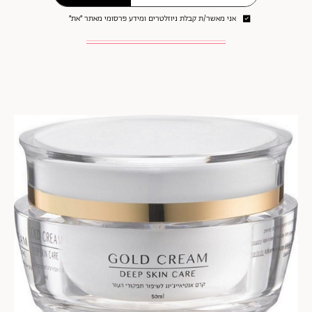
אני מאשר/ת קבלת ניוזלטרים ומידע פרסומי מאתר ״את״