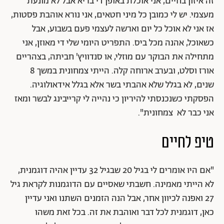
זה איזון בחיים, אני אוכלת באופן די בריא אבל לא מונעת
מעצמי. יש לי כמובן כל מיני חטאים, אני נורא אוהבת פסטות,
אז אני לא אוכל כל יום וארשה לעצמי פעם בשבוע, אבל
כשאוכל, אהנה מכל ביס. התפריט היומי שלי די מאוזן, אני
מתחילה את הבוקר עם מוזלי, או סנדוויץ' חביתה, בצהריים
אורז וסלט, ובערב ארוחה קלה. הייתי צמחונית במשך 8
שנים, לא בגלל שלא אהבתי בשר אלא בגלל אידאולוגיה.
הפסקתי כשנכנסתי להיריון כי נהייה לי קרייבינג לבשר ומאז
אני כבר לא צמחונית".
טיפ לחיים
"אם היו אומרים לי בגיל 20 שבגיל 32 עדיין אהיה דוגמנית,
לא הייתי מאמינה. חשבתי שאסיים עם הדוגמנות לקראת גיל
27 ואפנה לכיוון אחר, אבל הנה הזמנים השתנו ואני עדיין
כאן, דוגמנית לכל דבר ואוהבת את זה. בכל זאת משהו