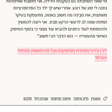
מי שאני השתנתה גם בעקבות הלידה, אני חושבת שאימהות
נתנה לי סוג של רוגע. אחרי שיש לך ילד כל הפרופורציות
משתנות, את מבינה מה חשוב באמת, מתעסקת בעיקר
ופחות שמה לב לרעשי הרקע סביב. אני רוצה להמשיך
ולהתפתח לעוד כיוונים ולהביא עוד ממני כי בסוף הסיפוק
האישי מהעשייה – הוא הדבר הכי חשוב".
לירז צ'רכי מפחדת מבוטוקוס אבל לא חוששת מטיפול
הערפד
המגזין
תיק איפור
איפור וטיפוח
שביט ויזל
סלבס
פותחת תיק
גיליון 888 יולי 2022