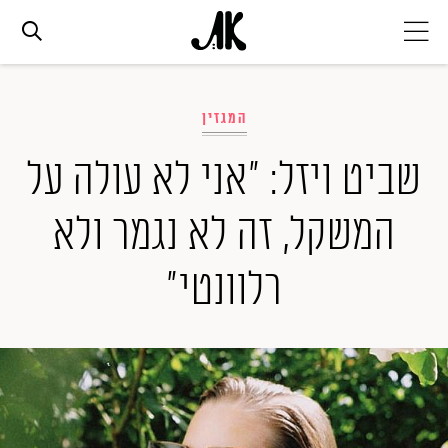
אג׳נדה
המגזין
אופנה
שביט ויזל: ״אני לא עולה על
המשקל, זה לא נגמר ולא
ביוטי
רלוונטי״
סלבס
ערוצים נוספים
המגזין