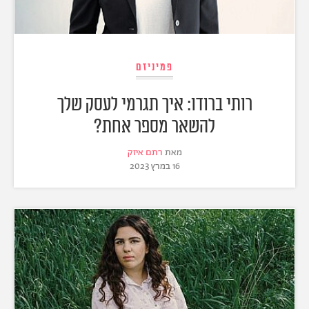
פמיניזם
רותי ברודו: איך תגרמי לעסק שלך
להשאר מספר אחת?
מאת
רתם איזק
16 במרץ 2023