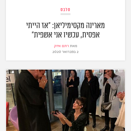
סלבס
מארינה מקסימיליאן: "אז הייתי
אפסית, עכשיו אני אשפית"
מאת
רתם איזק
2 בפברואר 2020