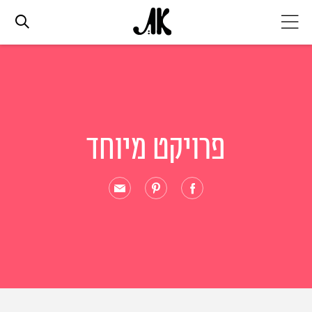
אג׳נדה
אופנה
פרויקט מיוחד
ביוטי
סלבס
ערוצים נוספים
המגזין