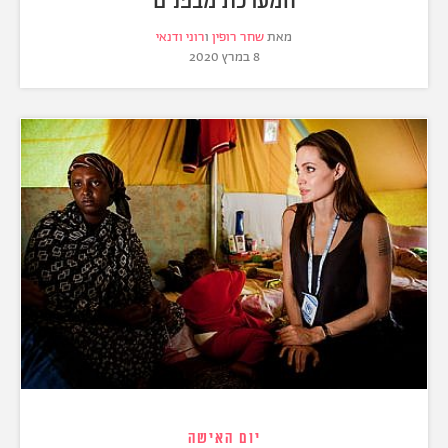
מאת
שחר רופין
ו
רוני ודנאי
8 במרץ 2020
יום האישה