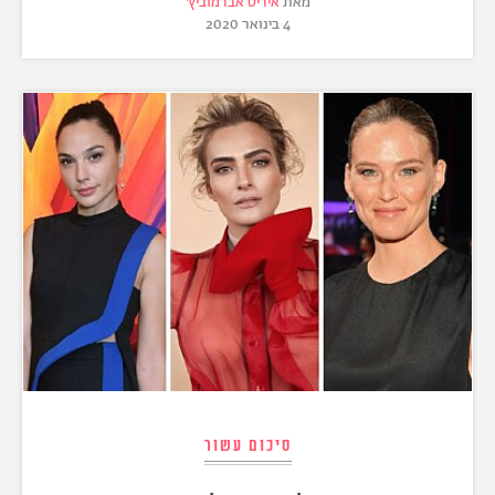
מאת
איריס אברמוביץ'
4 בינואר 2020
סיכום עשור