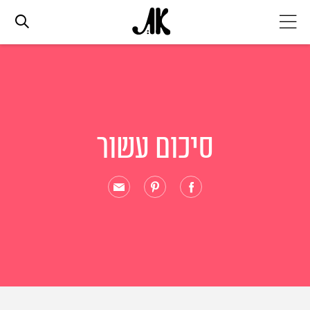
אג׳נדה
אופנה
סיכום עשור
ביוטי
סלבס
ערוצים נוספים
המגזין