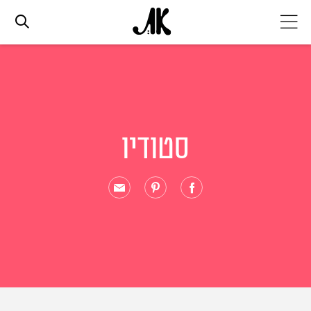
אג׳נדה
אופנה
סטודיו
ביוטי
סלבס
ערוצים נוספים
המגזין