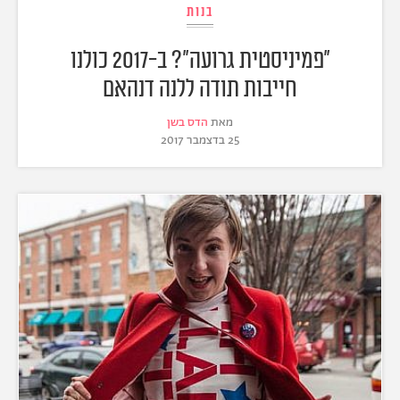
בנות
"פמיניסטית גרועה"? ב-2017 כולנו
חייבות תודה ללנה דנהאם
מאת
הדס בשן
25 בדצמבר 2017