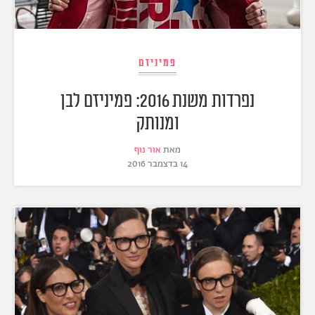
פמיניזם
נפרדות משנת 2016: פמיניזם לבן
ומנותק
מאת
אור נוף
14 בדצמבר 2016