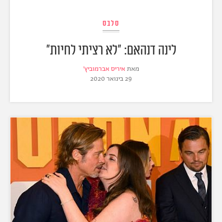
סלבס
לינה דנהאם: "לא רציתי לחיות"
מאת
איריס אברמוביץ'
29 בינואר 2020