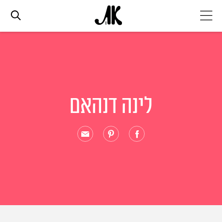
אג׳נדה
אופנה
לינה דנהאם
ביוטי
סלבס
ערוצים נוספים
המגזין