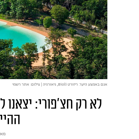
אגם באמצע היער. ריזורט Bioli, גיאורגיה | צילום: אתר רשמי
לא רק חצ'פורי: יצאנו ל
ההיי
מא