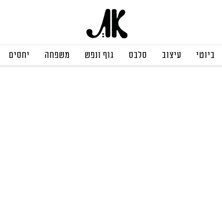
ביוטי
עיצוב
סלבס
גוף ונפש
משפחה
יחסים
ריאות, גוף ונפש