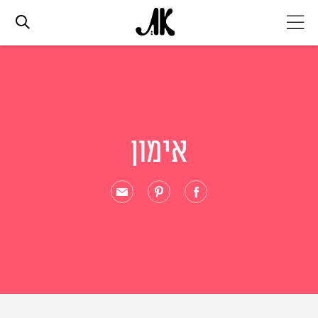
אג׳נדה
אופנה
אימון
ביוטי
סלבס
ערוצים נוספים
המגזין