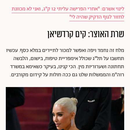
לינוי אשרם: "אחרי הפרישה עליתי 12 ק"ג, ואני לא מכוונת
לחזור לגוף הדקיק שהיה לי"
שרת האוצר: קים קרדשיאן
מלח זה נחמד ויפה ואפשר למכור לתיירים במלא כסף. עכשיו
תחשבו על תל"ג שכולל אימפריית טיפוח, בישום, הלבשה
תחתונה ושערוריות מין. הכי קנינו, בעיקר כשאימא במשרד
רוה"מ והממשלות שלנו גם ככה חולות על קידום מקורבים.