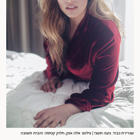
שגרירת כבוד. נועה תשבי | צילום: אלה אוזן, חלוק קטיפה: זהבית תשובה