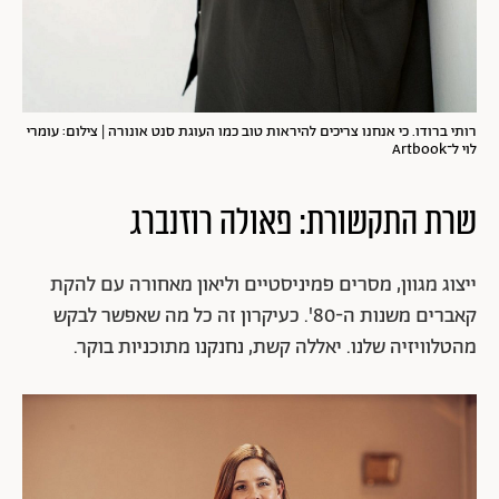
רותי ברודו. כי אנחנו צריכים להיראות טוב כמו העוגת סנט אונורה | צילום: עומרי
לוי ל־Artbook
שרת התקשורת: פאולה רוזנברג
ייצוג מגוון, מסרים פמיניסטיים וליאון מאחורה עם להקת
קאברים משנות ה-80'. כעיקרון זה כל מה שאפשר לבקש
מהטלוויזיה שלנו. יאללה קשת, נחנקנו מתוכניות בוקר.