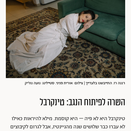
רננה רז. התייבשנו בלעדייך | צילום: אורית פניני. סטיילינג: נועה נוז'יק
השרה לפיתוח הנגב: טינקרבל
טינקרבל היא לא פיה – היא קוסמת. מילא להיראות כאילו
לא עברו כבר שלושים שנה מהניינטיז, אבל לגרום לקיבוצים