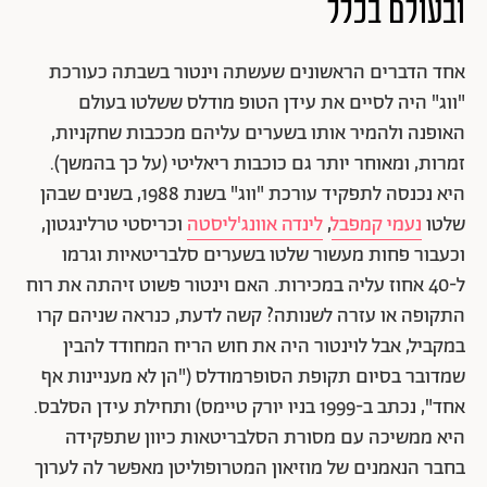
ובעולם בכלל
אחד הדברים הראשונים שעשתה וינטור בשבתה כעורכת
"ווג" היה לסיים את עידן הטופ מודלס ששלטו בעולם
האופנה ולהמיר אותו בשערים עליהם מככבות שחקניות,
זמרות, ומאוחר יותר גם כוכבות ריאליטי (על כך בהמשך).
היא נכנסה לתפקיד עורכת "ווג" בשנת 1988, בשנים שבהן
שלטו
נעמי קמפבל
,
לינדה אוונג'ליסטה
וכריסטי טרלינגטון,
וכעבור פחות מעשור שלטו בשערים סלבריטאיות וגרמו
ל-40 אחוז עליה במכירות. האם וינטור פשוט זיהתה את רוח
התקופה או עזרה לשנותה? קשה לדעת, כנראה שניהם קרו
במקביל, אבל לוינטור היה את חוש הריח המחודד להבין
שמדובר בסיום תקופת הסופרמודלס ("הן לא מעניינות אף
אחד", נכתב ב-1999 בניו יורק טיימס) ותחילת עידן הסלבס.
היא ממשיכה עם מסורת הסלבריטאות כיוון שתפקידה
בחבר הנאמנים של מוזיאון המטרופוליטן מאפשר לה לערוך