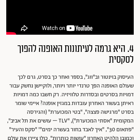
4. היא גרמה לעיתונות האופנה להפוך
לסקסית
העיסוק בוינטור וב"ווג", בספר ואחר כך בסרט, גרם לכך
שעולם האופנה הפך טרנדי יותר ויותר, ולוקיישן נחשק עבור
דמויות בסרטים ובסדרות טלוויזיה. רק חשבו כמה דמויות
ראיתן בעשור האחרון עובדות במגזין אופנה? איימי שומר
בסרט "מרגישה פצצה", "בטי המכוערת" (והגירסה
המקומית "אסתי המכוערת"), "TLV – עושים את תל אביב",
"פתאום 30", "איך לאבד בחור בעשרה ימים"' "סקס והעיר"
וכמובן הלהיט האחרון "עושות כותרות". כולן ציירו את עולם