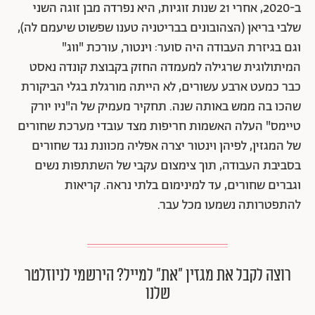
ב-2020, אחרי 21 שנות זוגיות, היא נפרדה מבן זוגה השני
שלבי בריאן (הצהובונים בבריטניה טענו שפשוט שיעמם לה),
וגם בגיזרת העבודה היה סוער: וינטור, עורכת "ווג"
המיתולוגית שרגילה למעמדה החזק בקבוצת קונדה נאסט
כבר כמעט ארבע עשורים, לא הייתה מורגלת בגלי הביקורת
שהכו בה ממש באותה שנה. תחקיר מעמיק של ה"ניו יורק
טיימס" העלה האשמות חריפות מצד עובדי מערכת שחורים
של המגזין, לפיהן וינטור יצרה אפליה מכוונת נגד שחורים
בסביבת העבודה, תוך צימצום עקבי של השתתפות נשים
וגברים שחורים, עד למינימום בלתי נראה. קריאות
להתפטרותה נשמעו מכל עבר.
רוצה לקבל את מגזין ״את״ למייל? הירשמי לניוזלטר
שלנו