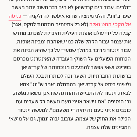
דולרים. עבור קים קרדשיאן לא היה דבר חשוב יותר מאשר
שער ב"ווג", והלגיטימציה שהוא איפשר לה ולקניה –
כניסה
אל טקסי המט גאלה
(לא כל אחיותיה מוזמנות לטקס, אגב),
קבלה על ידי עולם אופנת העילית והיכולת לשכתב מחדש
את עצמה עבור הקהל שלה כמי שאוהבת ומבינה אופנה.
עבור וינטור מדובר במהלך שמעיד על כך שהיא הבינה את
הכוחות הפועלים על השוק: העובדה שהאינטרנט מכרסם
בפרינט ושאי אפשר להתעלם מנוכחותה של קרדשיאן
ברשתות החברתיות. השער זכה לכותרות בכל העולם
ולשינוי ביחס אל קרדשיאן. בהתחלה נאמר ש"ווג" צמא
לבאזז, וינטור לא התביישה והודתה שזו אכן משאת נפשה,
וכן הוסיפה "אם נישאר אניני טעם ונעשה רק שערים עם
כוכבים אניני טעם זה יהיה די משעמם". למעשה וינטור
הכילה את החוק של עצמה, ערבוב גבוה ונמוך, גם על מושאי
המגזינים שלה עצמה.