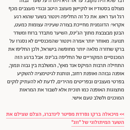
דבר שלא היה מקובל עד אז: היא ויתרה על שער "גבוה"
מצולם בסטודיו או לוקיישן מעוצב היטב ובגדי מעצבים מכף
רגל ועד ראש. את כל זה החליפה וינטור בשער שהוא רגע
אקראי: הדוגמנית מחייכת בצורה שעיניה עצומות כמעט,
הבטן מבצבצת מתוך הג'ינס, השיער מתבדר ברוח ומשדר
תנועה. מאוחר יותר אמרה וינטור שהמכנסיים לא נסגרו על
ברקו שחזרה מלאה יותר מחופשה בישראל, ולכן החליפו את
המכנסיים המקוריים של החליפה בג'ינס. אבל ברגע הזה
התחילה תרבות המיקס אנד מאץ', המשלבת בין גבוה ונמוך,
אופנה גבוהה ואופנת רחוב, ונותנת לגיטימציה להשקיע
בפרטי מעצבים ובפריטים מהירים, לדעת לא להעתיק לוקים
מתצוגות האופנה כמו תוכית אלא לשבור את המראות
המוכנים ולשלב טעם אישי.
>> מיכאלה ברקו נפרדת מפיטר לינדברג, הצלם שצילם את
השער המיתולוגי של "ווג"