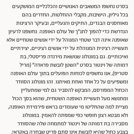
בסרט נחשפו המשאבים האנושיים והכלכליים המושקעים
בכל גיליון, הישיבות, מקבלי ההחלטות, החדרים בהם
מאוחסנים הבגדים, התיקים והנעליים, ובעיקר הרצינות
הנדרשת כדי להפוך לתנ"ך של עולם האופנה. נחשפנו לרעיון
שאופנה אינה דבר שטחי המנוהל על ידי אנשים שטחיים אלא
תעשייה רצינית המנוהלת על ידי אנשים רציניים, יצירתיים
ואיכותיים. גם במונולוג שנושאת מירנדה פריסטלי, בת
דמותה של וינטור בסרט "השטן לובשת פראדה" (מריל
סטריפ), אנו נחשפים לכוחות הפועלים בתוך עולם האופנה
ומשפיעים על כל אחד ואחת מאיתנו. זהו מונולוג הסוודר
הכחול המפורסם, המבקש להסביר גם למי שמתעליין
ומתנשא מעל תעשיית האופנה השטחית, שהוא בסך הכול
מציית למה שהחליטו מי שעומדים בראש פירמידת האופנה,
ולא מבטא רצון חופשי כפי שמפתה להאמין. במונולוג
מסבירה בת דמותה של וינטור למתמחה שלה שהסוודר
בצבע כחול שהיא לובשת אינו סתם פריט שבחרה באקראי,