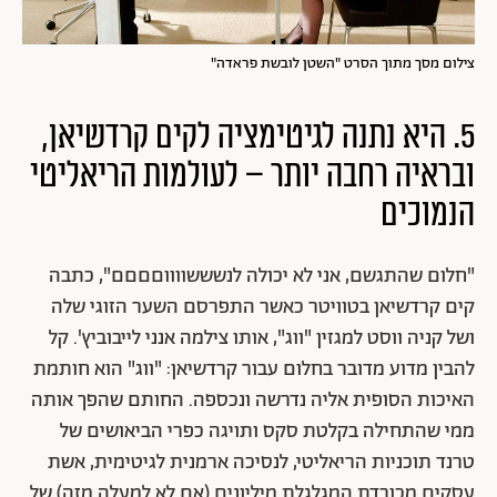
צילום מסך מתוך הסרט "השטן לובשת פראדה"
5. היא נתנה לגיטימציה לקים קרדשיאן,
ובראיה רחבה יותר – לעולמות הריאליטי
הנמוכים
"חלום שהתגשם, אני לא יכולה לנשששווווםםםם", כתבה
קים קרדשיאן בטוויטר כאשר התפרסם השער הזוגי שלה
ושל קניה ווסט למגזין "ווג", אותו צילמה אנני לייבוביץ'. קל
להבין מדוע מדובר בחלום עבור קרדשיאן: "ווג" הוא חותמת
האיכות הסופית אליה נדרשה ונכספה. החותם שהפך אותה
ממי שהתחילה בקלטת סקס ותויגה כפרי הביאושים של
טרנד תוכניות הריאליטי, לנסיכה ארמנית לגיטימית, אשת
עסקים מכובדת המגלגלת מיליונים (אם לא למעלה מזה) של