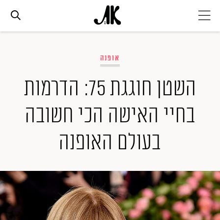
אג׳נדה
אופנה
אופנה
השטן חוגגת 75: הדרמות
בחיי האישה הכי חשובה
ביוטי
בעולם האופנה
סלבס
ערוצים נוספים
המגזין