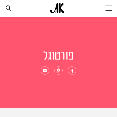
אג׳נדה
אופנה
פורטוגל
ביוטי
סלבס
ערוצים נוספים
המגזין