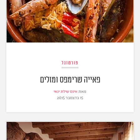
פורטוגל
פאייה שרימפס ומולים
מאת
אינס שילת ינאי
15 בדצמבר 2015