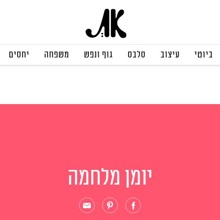
ביוטי
עיצוב
סלבס
גוף ונפש
משפחה
יחסים
יומן מלחמה