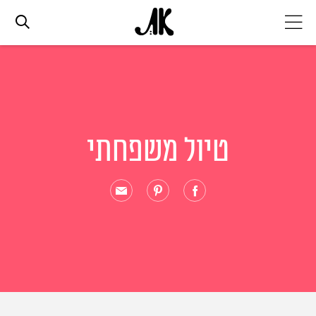
אג׳נדה
אופנה
טיול משפחתי
ביוטי
סלבס
ערוצים נוספים
המגזין