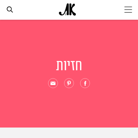
אג׳נדה
אופנה
חזיות
ביוטי
סלבס
ערוצים נוספים
המגזין