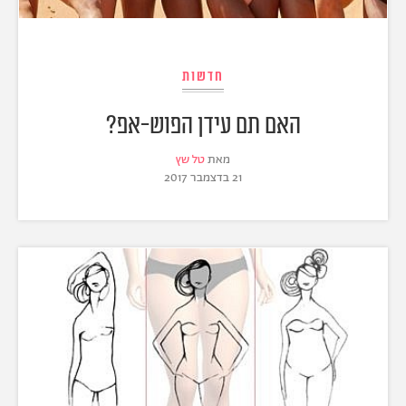
חדשות
האם תם עידן הפוש-אפ?
מאת
טל שץ
21 בדצמבר 2017