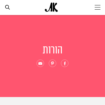
אג׳נדה
אופנה
הורות
ביוטי
סלבס
ערוצים נוספים
המגזין