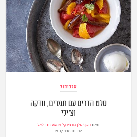
אלכוהול
סלט הדרים עם תמרים, וודקה
וצ'ילי
מאת
השף גולן גורפינקל ממסעדת דלאל
12 בנובמבר 2017