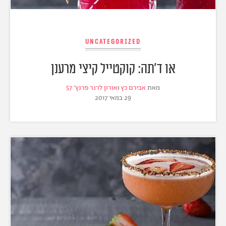
Uncategorized
או ד׳תה: קוקטייל קיצי מרענן
מאת
אבירם כץ
ו
אורון לרנר פרנץ' 57
29 במאי 2017