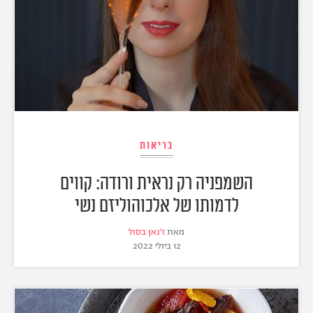
בריאות
השמפניה רק נראית ורודה: קווים
לדמותו של אלכוהוליזם נשי
מאת
ז'נאן בסול
12 ביולי 2022