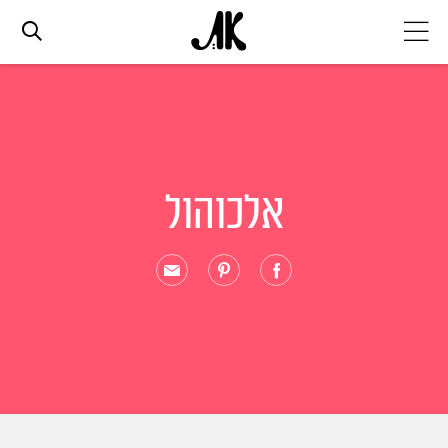
אג׳נדה
אופנה
אלכוהול
ביוטי
סלבס
ערוצים נוספים
המגזין