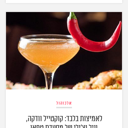
אלכוהול
לאמיצות בלבד: קוקטייל וודקה,
וניל וצ'ילי של מסעדת טפאו