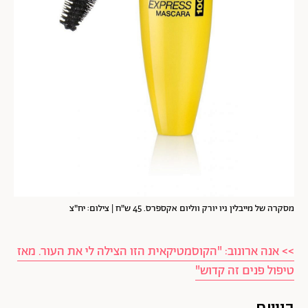
מסקרה של מייבלין ניו יורק ווליום אקספרס. 45 ש"ח | צילום: יח"צ
>> אנה ארונוב: "הקוסמטיקאית הזו הצילה לי את העור. מאז
טיפול פנים זה קדוש"