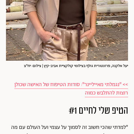
יעל אלקנה, פרזנטורית גולף בצילומי קולקציית אביב-קיץ | צילום: יח"צ
>> "נגמלתי מאייליינר": סודות הטיפוח של האישה שכולן
רוצות להתלבש כמוה
הטיפ שלי לחיים #1
"למדתי שהכי חשוב זה לסמוך על עצמי ועל העולם עם מה