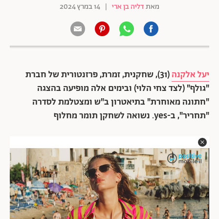
מאת
דליה בן ארי
|
14 במרץ 2024
יעל אלקנה
(31), שחקנית, זמרת, פרזנטורית של חברת
"גולף" (לצד צחי הלוי) ובימים אלה מופיעה בהצגה
"חתונה מאוחרת" בתיאטרון ב"ש ומצטלמת לסדרה
"תחריר", ב-yes. נשואה לשחקן תומר מחלוף