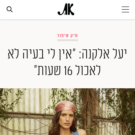
אג׳נדה
תיק איפור
אופנה
יעל אלקנה: "אין לי בעיה לא
לאכול 16 שעות"
ביוטי
סלבס
ערוצים נוספים
המגזין