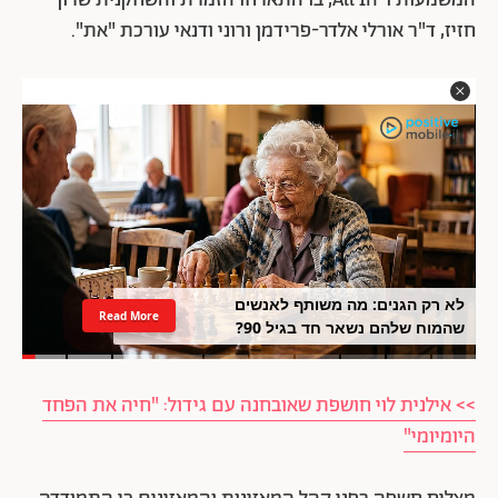
המשמעות ו-All In, בו התארחו הזמרת והשחקנית שרון
חזיז, ד"ר אורלי אלדר-פרידמן ורוני ודנאי עורכת "את".
לא רק הגנים: מה משותף לאנשים
Read More
שהמוח שלהם נשאר חד בגיל 90?
>> אילנית לוי חושפת שאובחנה עם גידול: "חיה את הפחד
היומיומי"