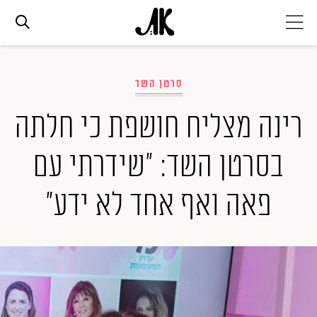
אג׳נדה
סרטן השד
אופנה
רינה מצליח חושפת כי חלתה
בסרטן השד: "שידרתי עם
ביוטי
פאה ואף אחד לא ידע"
סלבס
ערוצים נוספים
המגזין