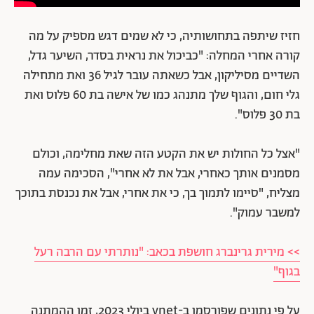
חזיז שיתפה בתחושותיה, כי לא שמים דגש מספיק על מה
קורה אחרי המחלה: "כביכול את נראית בסדר, השיער גדל,
השדיים מסיליקון, אבל כשאתה עובר לגיל 36 ואת מתחילה
גלי חום, והגוף שלך מתנהג כמו של אישה בת 60 פלוס ואת
בת 30 פלוס".
"אצל כל החולות יש את הקטע הזה שאת מחלימה, וכולם
מסמנים אותך כאחרי, אבל את לא אחרי", הסכימה עמה
מצליח, "סיימו לתמוך בך, כי את אחרי, אבל את נכנסת בתוכך
למשבר עמוק".
>> מירית גרינברג חושפת בכאב: "נותרתי עם הרבה רעל
בגוף"
על פי נתונים שפורסמו ב-ynet ביולי 2023, זמן ההמתנה