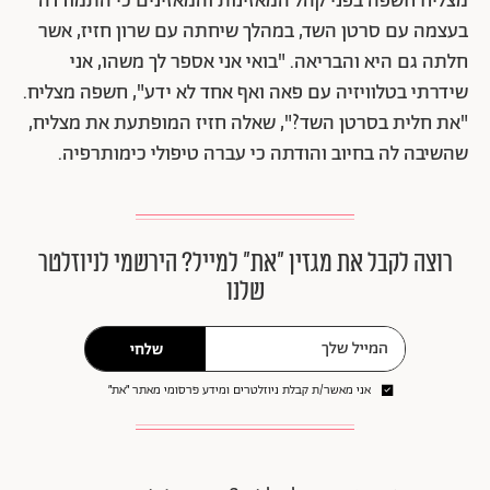
מצליח חשפה בפני קהל המאזינות והמאזינים כי התמודדה
בעצמה עם סרטן השד, במהלך שיחתה עם שרון חזיז, אשר
חלתה גם היא והבריאה. "בואי אני אספר לך משהו, אני
שידרתי בטלוויזיה עם פאה ואף אחד לא ידע", חשפה מצליח.
"את חלית בסרטן השד?", שאלה חזיז המופתעת את מצליח,
שהשיבה לה בחיוב והודתה כי עברה טיפולי כימותרפיה.
רוצה לקבל את מגזין ״את״ למייל? הירשמי לניוזלטר
שלנו
שלחי
אני מאשר/ת קבלת ניוזלטרים ומידע פרסומי מאתר ״את״