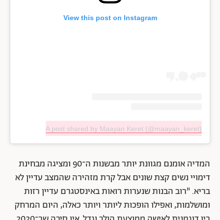
View this post on Instagram
A post shared by Maayan Keret (@maayan_keret)
המדיה אומנם מגוונת יותר מבשנות ה־90 ומציגה מבחינת
דימויי נשים קצת שונים אבל קרת מזהירה שהמצב עדיין לא
בריא. "רוב הבנות שנערות רואות באינסטגרם עדיין רזות
ומושלמות, ואפילו הופכות ליותר ויותר כאלה, היום המרחק
בין דוגמנית לאישה ממוצעת הולך וגדל. אין סיבה שב־2020