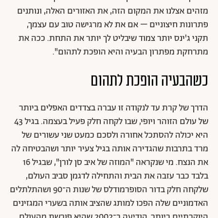
מזהים אצלנו את המקום הזה, את האזורים האלה, ונותנים
פתרונות חיצוניים – אם את לא מרגישה טוב עם עצמך,
תקני ג'ינס יותר צמוד שיבליט לך יותר את התחת. ככה את
מתרחקת מפתרון הבעיה והיא הופכת לתהום".
כשהבעיה הופכת לתהום
הדרך של קרת עד לנקודה זו עברה בצדדים האפלים ביותר
של עולם הזוהר ויופי, שבו לקחה חלק פעיל בעצמה. בגיל 43
היא יכולה להסתכל אחורה ולסכם כמעט שני עשורים של
מרד בתרבות שהגדירה אותה בגיל צעיר יותר ושהבטיחה לה
את הנצח. מי שנקראה "המוזה של איב סן לורן", שבגיל 16
בלבד כבר עזבה את הבית והתחילה לדגמן סביב העולם,
שלקחה חלק בדור הסופרמודלס של שנות ה־90 ושהתלתלים
האדמוניים שלה הפכו למותג שהציב אותה בשערי המגזינים
היוקרתיים ביותר, הודיעה ב־2002 שהיא פורשת מהעולם