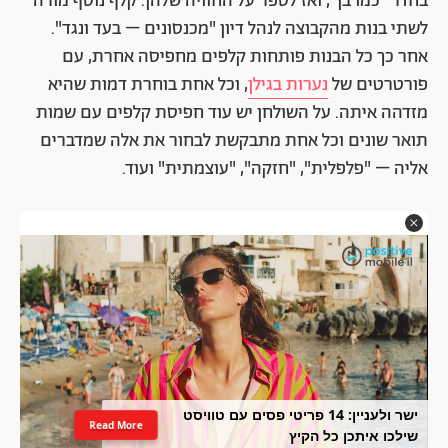
בחדר "כמו בן", ואז לספר על החוויה שלהן. קלף נוסף מורה
לשתי בנות מהקבוצה לנהל דיון "מכנסונים – בעד ונגד".
אחר כך כל הבנות פותחות קלפים מחפיסה אחרת, עם
פורטרטים של
נערות בגילן
, וכל אחת בוחרת דמות שהיא
מזדהה איתה. על השולחן יש עוד חפיסת קלפים עם שמות
תואר שונים וכל אחת מתבקשת לבחור את אלה שמדברים
אליה – "פלפלית", "חזקה", "עוצמתית" ועוד.
ישר ולעניין: 14 פריטי פסים עם טוויסט
Read More
שילכו איתכן כל הקיץ