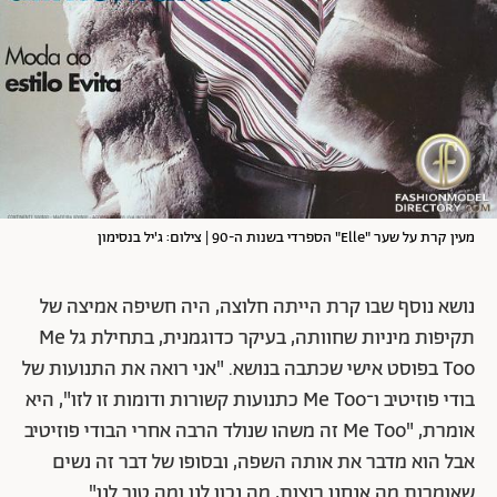
מעין קרת על שער "Elle" הספרדי בשנות ה-90 | צילום: ג'יל בנסימון
נושא נוסף שבו קרת הייתה חלוצה, היה חשיפה אמיצה של
תקיפות מיניות שחוותה, בעיקר כדוגמנית, בתחילת גל Me
Too בפוסט אישי שכתבה בנושא. "אני רואה את התנועות של
בודי פוזיטיב ו־Me Too כתנועות קשורות ודומות זו לזו", היא
אומרת, "Me Too זה משהו שנולד הרבה אחרי הבודי פוזיטיב
אבל הוא מדבר את אותה השפה, ובסופו של דבר זה נשים
שאומרות מה אנחנו רוצות, מה נכון לנו ומה טוב לנו".