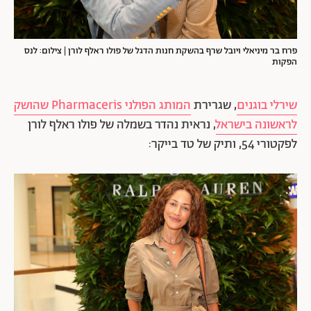
פרח בר מיניאלי ויובל שרף בהשקת חנות הדגל של פולו ראלף לורן | צילום: לנס
הפקות
שירלי בוגנים
, שגרירת
המותג הפולני Pharmaceris שהושק
לראשונה בישראל
, נראית נהדר בשמלה של פולו ראלף לורן
לפקטורי 54, ותיק של טד בייקר: