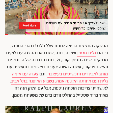
ישר ולעניין: 14 פריטי פסים עם טוויסט
Read More
שילכו איתכן כל הקיץ
ההשקה החגיגית הביאה לחנות שלל סלבס בבגדי המותג,
בינהם
גלית גוטמן
ושירה, בתה, שגנבו את ההצגה עם לוקים
מדויקים. שירה גוטמן־קורן, 21, בתם הבכורה של הדוגמנית
והצלם זיו קורן, עשתה השנה צעדים ראשונים בתעשייה עם
מותג לאביזרים ותכשיטים בעיצובה
, וגם
צעדה עם אימה
גלית ועם אחותה הקטנה אמה, בשבוע האופנה בתל אביב
.
לא שהיינו צריכות הוכחה נוספת, אבל עם הלוק הזה זה
מאוד ברור שסטייל בהחלט זורם בדם של משפחת גוטמן.