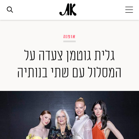
אג׳נדה
אופנה
אופנה
גלית גוטמן צעדה על
המסלול עם שתי בנותיה
ביוטי
סלבס
ערוצים נוספים
המגזין