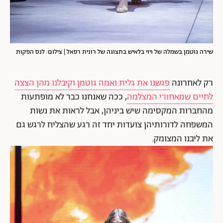
שירה גוטמן בשמלה של ויוי בלאיש בתצוגה של רונית רפאל | צילום: לנס הפקות
רק לאחרונה
פגשנו את גלית ואמה גוטמן וקיבלנו מהן הצצה
לחיים שמאחורי המצלמה
, ככה שאנחנו כבר לא מופתעות
מהחברות המקסימה שיש ביניהן, אבל לראות את נשות
המשפחה לדורותיהן צועדות יחד זה רגע שהצליח לרגש גם
את ליבנו המצומק.