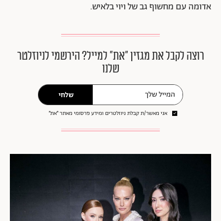
אדומה עם מחשוף גב של ויוי בלאיש.
רוצה לקבל את מגזין ״את״ למייל? הירשמי לניוזלטר
שלנו
שלחי
אני מאשר/ת קבלת ניוזלטרים ומידע פרסומי מאתר ״את״