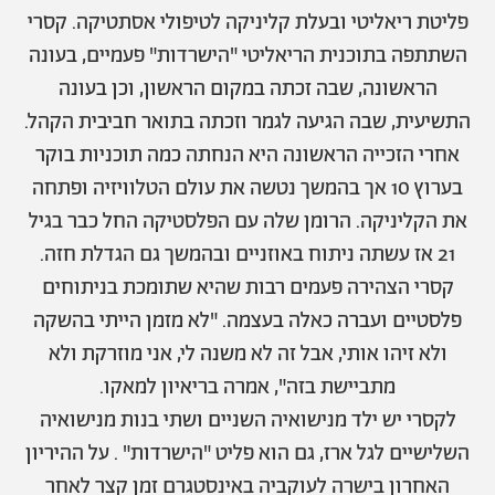
אודות
תרבות ופנאי
פליטת ריאליטי ובעלת קליניקה לטיפולי אסתטיקה. קסרי
השתתפה בתוכנית הריאליטי "הישרדות" פעמיים, בעונה
מי אנחנו
הפקות אופנה
שירות לקוחות למנויים
הראשונה, שבה זכתה במקום הראשון, וכן בעונה
תנאי שימוש
עיצוב
התשיעית, שבה הגיעה לגמר וזכתה בתואר חביבית הקהל.
מדיניות פרטיות
בריאות
אחרי הזכייה הראשונה היא הנחתה כמה תוכניות בוקר
כתבו לנו
הצהרת נגישות
קריירה
בערוץ 10 אך בהמשך נטשה את עולם הטלוויזיה ופתחה
יחסים
את הקליניקה. הרומן שלה עם הפלסטיקה החל כבר בגיל
© יובל סיגלר תקשורת בע"מ 2026
21 אז עשתה ניתוח באוזניים ובהמשך גם הגדלת חזה.
RGB Media
משפחה
Designed, Developed and Powered by
קסרי הצהירה פעמים רבות שהיא שתומכת בניתוחים
חופש
פלסטיים ועברה כאלה בעצמה. "לא מזמן הייתי בהשקה
תוכן מקודם
ולא זיהו אותי, אבל זה לא משנה לי, אני מוזרקת ולא
מתביישת בזה", אמרה בריאיון למאקו.
לקסרי יש ילד מנישואיה השניים ושתי בנות מנישואיה
השלישיים לגל ארז, גם הוא פליט "הישרדות" . על ההיריון
האחרון בישרה לעוקביה באינסטגרם זמן קצר לאחר