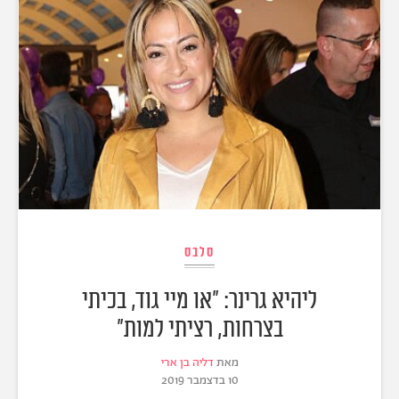
סלבס
ליהיא גרינר: "או מיי גוד, בכיתי
בצרחות, רציתי למות"
מאת
דליה בן ארי
10 בדצמבר 2019