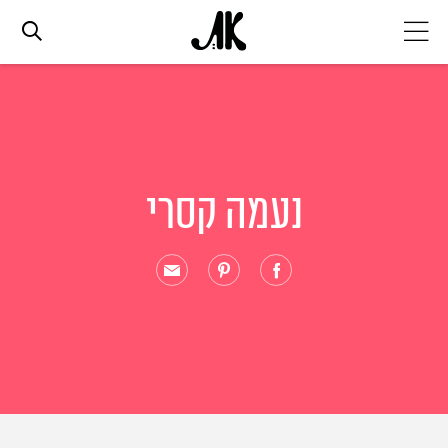
אג׳נדה
אופנה
נעמה קסרי
ביוטי
סלבס
ערוצים נוספים
המגזין