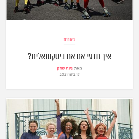
גאווה
איך תדעי אם את ביסקסואלית?
מאת
עינת שחק
17 ביוני 2021