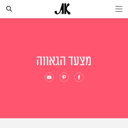
אג׳נדה
אופנה
מצעד הגאווה
ביוטי
סלבס
ערוצים נוספים
המגזין