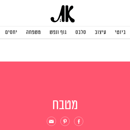
ביוטי
עיצוב
סלבס
גוף ונפש
משפחה
יחסים
מטבח