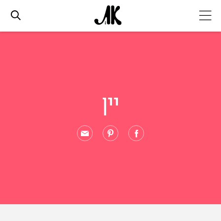
אג׳נדה
אופנה
יין
ביוטי
סלבס
ערוצים נוספים
המגזין