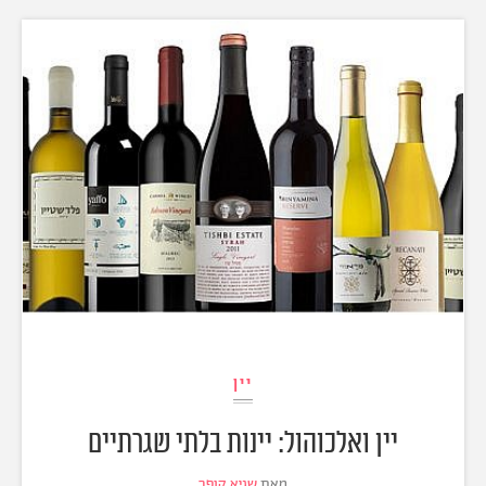
יין
יין ואלכוהול: יינות בלתי שגרתיים
מאת
שגיא קופר