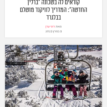
קוראים לה בשכונה "ברלין
החדשה": המדריך לוויקנד מושלם
בבלגרד
מאת
רוני ערן
9 במרץ 2023