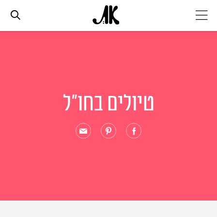
אג׳נדה
אופנה
טיולים בחו"ל
ביוטי
סלבס
ערוצים נוספים
המגזין