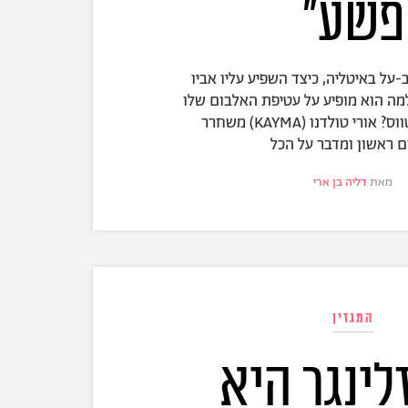
פשע"
-על באיטליה, כיצד השפיע עליו אביו
למה הוא מופיע על עטיפת האלבום שלו
עירום ורכוב על טווס? אורי טולדנו (KAYMA) משחרר
 ראשון ומדבר על הכל
מאת
דליה בן ארי
המגזין
לינגר היא