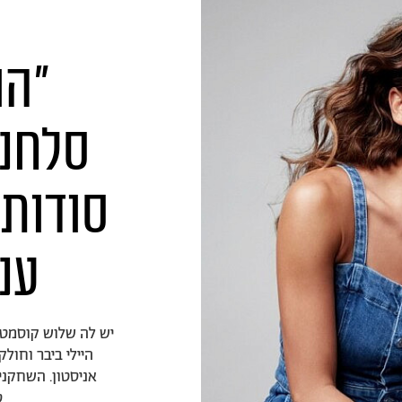
"הו
סלחני
סודות
ענ
יש לה שלוש קוסמטי
היילי ביבר וחול
אניסטון. השחקני
ס