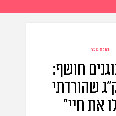
כתבת שער
וגנים חושף:
 הק"ג שהורדתי
ו את חיי"