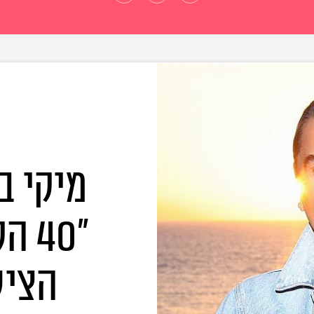
מיקי ב
"40
הציל