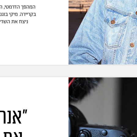
המהפך הדרמטי, הת
ניצח את השדים
"אנח