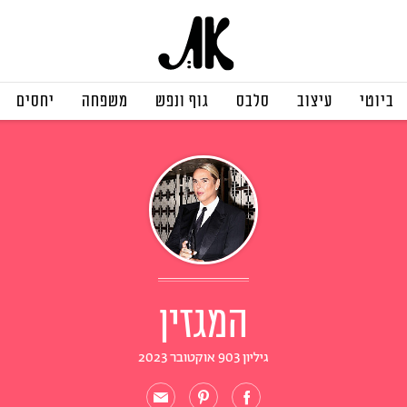
ביוטי
עיצוב
סלבס
גוף ונפש
משפחה
יחסים
המגזין
גיליון 903 אוקטובר 2023