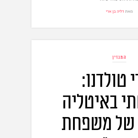
מאת
דליה בן ארי
המגזין
 טולדנו:
י באיטליה
 של משפחת