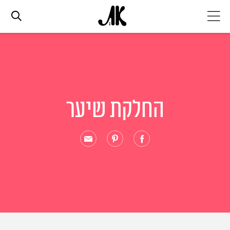
אג׳נדה
אופנה
החלקת שיער
ביוטי
סלבס
ערוצים נוספים
המגזין