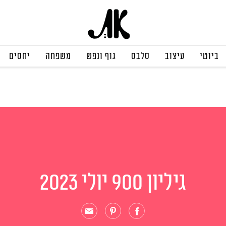
ביוטי
עיצוב
סלבס
גוף ונפש
משפחה
יחסים
גיליון 900 יולי 2023