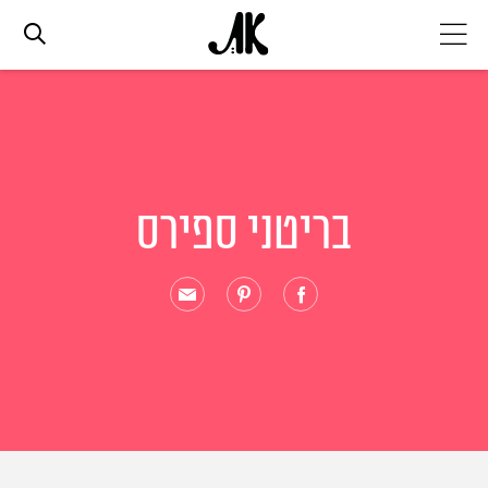
אג׳נדה
אופנה
בריטני ספירס
ביוטי
סלבס
ערוצים נוספים
המגזין