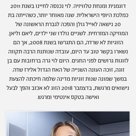
אודות
תרבות ופנאי
דוגמנית ומנחת טלוויזיה. לוי נכנסה לחיינו בשנת 2011
כמלכת היופי הישראלית. שנה מאוחר יותר, כשהייתה בת
מי אנחנו
הפקות אופנה
שירות לקוחות למנויים
20 נישאה לאייל גולן והפכה לגברת הראשונה של
תנאי שימוש
עיצוב
המוזיקה המזרחית. לשניים נולדו שני ילדים, ליאם וליאן.
מדיניות פרטיות
בריאות
הזוגיות לא שרדה, הם התגרשו בשנת 2008, אך הם
כתבו לנו
הצהרת נגישות
קריירה
נשארו בקשר טוב עד היום, עובדה שנותנת הרבה תקווה
יחסים
לזוגות גרושים לפני החגים. היום לוי גרה ברחובות עם בן
© יובל סיגלר תקשורת בע"מ 2026
זוגה, זוכה העונה השנייה של האח הגדול אלירז שדה.
RGB Media
משפחה
Designed, Developed and Powered by
במשך שמונה שנות זוגיות מדינה שלמה חיכתה להצעת
חופש
נישואים מרגשת, בדצמבר 2018 הזוג לא אכזב והפך לבעל
תוכן מקודם
ואישה בטקס אינטימי ומרגש.