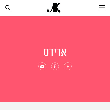
אג׳נדה
אופנה
אדידס
ביוטי
סלבס
ערוצים נוספים
המגזין