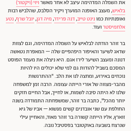
את השמלה המדהימה עיצב לא אחר מאשר
ויוי (ויקטור)
בלאיש
, מעצב האופנה המוערך ויקיר הסלבס, שהלביש רבות
ואופנתיות כמו
נינט טייב
,
דנה פרידר
,
מיה דגן
,
יובל שרף
,
נטע
אלחמיסטר
ועוד.
בר זוהר הודתה לבלאיש על השמלה המדהימה, וגם לצוות
שדאג לשיער והאיפור היפהפיים שלה – המאפרת נטאשה
דנונה ומעצב השיער לירז אגם. היא ניצלה את מעמד הפוסט
המסכם בשביל להודות גם למי שלא יכולים היו להיות
נוכחים באירוע, ומחצה לנו את הלב. "ההתרגשות
מהבר-מצווה של אורי הייתה עצומה. הרבה זמן למשפחה
שלנו לא היתה סיבה לשמוח, או לחייך, אבל החיים חזקים
יותר מהכל", כתבה בר זוהר, שמשפחתה התמודדה בשנה
החולפת עם שני אובדנים קשים מנשוא – אביו של גיא
זוארץ, אליו הייתה קשורה בר זוהר מאוד, והאחיין עילי
שנרצח בשבעה באוקטובר בפסטיבל נובה.