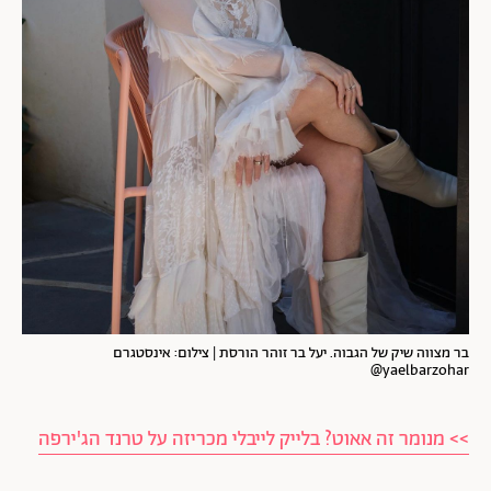
בר מצווה שיק של הגבוה. יעל בר זוהר הורסת | צילום: אינסטגרם
yaelbarzohar@
>> מנומר זה אאוט? בלייק לייבלי מכריזה על טרנד הג'ירפה