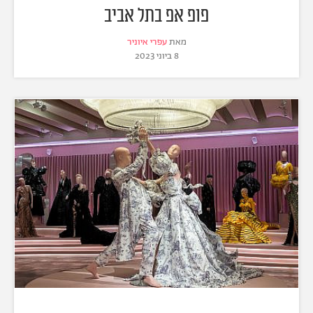
פופ אפ בתל אביב
מאת
עפרי איוניר
8 ביוני 2023