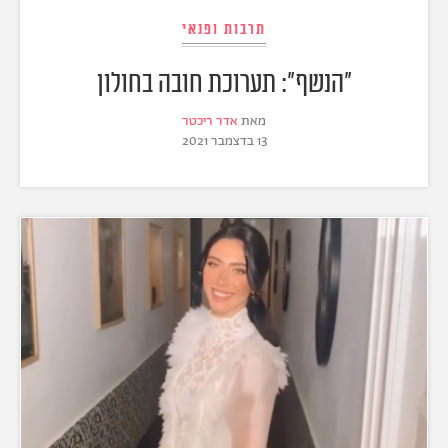
תרבות ופנאי
"הנשף": תערוכת חובה בחולון
מאת
אדר ריכטר
13 בדצמבר 2021