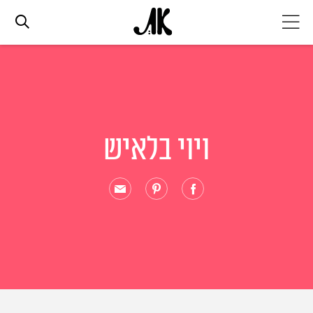
אג׳נדה
אופנה
ויוי בלאיש
ביוטי
סלבס
ערוצים נוספים
המגזין