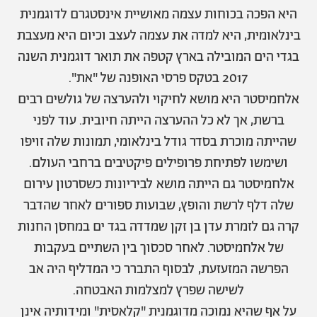
אודות
תרבות ופנאי
היא הפכה בכוחות עצמה מאושיית אינסטגרם לדוגמנית
בינלאומית, היא למדה את עצמה לעצב וכיום היא מעצבת
מי אנחנו
הפקות אופנה
שירות לקוחות למנויים
בגדי הים המובילה בארץ קטפה את תואר דוגמנית השנה
תנאי שימוש
עיצוב
2017 בטקס פרסי האופנה של "את".
מדיניות פרטיות
בריאות
אלחמיסטר היא מושא לחיקוי ולהערצה של גולשים רבים
כתבו לנו
הצהרת נגישות
קריירה
ברשת, אך לא כל ההערצה הייתה חיובית. עוד לפני
יחסים
שהייתה מוכרת בסדר גודל בינלאומי, תמונות שלה זויפו
© יובל סיגלר תקשורת בע"מ 2026
ושימשו לפתיחת פרופילים פיקטיבים ברחבי העולם.
RGB Media
משפחה
Designed, Developed and Powered by
אלחמיסטר גם הייתה מושא לביריונות כשסרטון עירום
חופש
שלה דלף לרשת והופץ, שבועות ספורים לאחר שהדבר
תוכן מקודם
קרה גם לזמרת עדן בן זקן שמדדה בגד ים במחסן החנות
של אלחמיסטר. לאחר סכסוך בין השתיים בעקבות
הפרשה המזעזעת, לבסוף התברר כי המדליף היה אב
לשישה שפרץ למצלמות האבטחה.
על אף שהיא נמוכה מדוגמנית "קלאסית" ומידותיה אינן