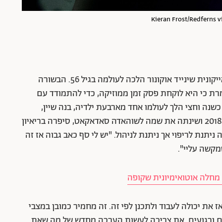
בחודש יולי האחרון התבשרנו כי הזמרת האירית האייקונית שינייד אוקונור הלכה לעולמה בגיל 56. הבשורה
ת כי היא לוקחת פסק זמן ממוזיקה, כדי להתמודד עם
כשנה וחצי הלך לעולמו אחד מארבעת ילדיה, בנה שיין,
ששם קץ לחייו בגיל 17. אוקונור, שהתאסלמה בשנת 2018 ושינתה את שמה לשוהאדה סאדאקאט, סיפרה בריאיון
 פיברומיאלגיה אינה ניתנת לריפוי אך ניתנת לניהול. "יש לי סף כאב גבוה אז זה
מקשה עליי".
 מחלה אוטואימיונית שקופה
 את יכולה לעבוד ולתכנן לפי זה. זה מחמיר כמובן במצבי
ם ורגועים. את צריכה לעשות הערכה מחדש של מה שאת