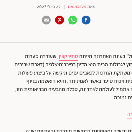
מאת
מערכת את
|
27 ביולי 2023
88 שיתופים | 132 צפיות
ול" בעונה האחרונה הייתה
סתיו קצין
, שעוררה סערות
 לגבולות הבית היא הדיון בפיברומיאלגיה (דאבת שרירים
ומשתקת הגורמת לכאבים עזים ומקשה על ביצוע פעולות
ית ויכוח סוער באשר לאמינותה, והיא הואשמה בזיוף
ה אתמול לעולמה לאחרונה, סבלה מהבעיה הבריאותית הזו,
ת נמוכה.
מה
 ובשלד, ומאופיינת ברגישות מוגברת והפרעות שינה.