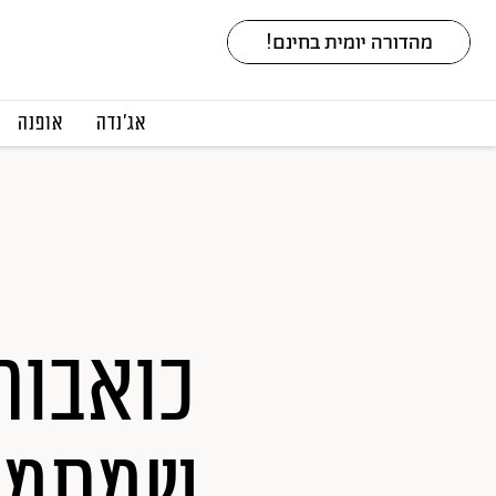
אג׳נדה
אופנה
כואבות
שמתמוד