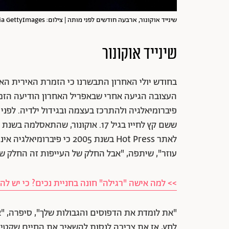
שינייד אוקונור, ארבעה חודשים לפני מותה | צילום: Kieran Frost/Redferns via GettyImages
שינייד אוקונור
העצובה הגיעה אחרי שבאפריל האחרון הודיעה הזמר
פיברומיאלגיה ולהתרכז בעצמה ובגידול ילדיה. לפני 
לאתר Hot Press בשנת 2005 כי
עוזר", שיתפה, "אבל החלק של העייפות זה החלק ש
>> למה אישה "רגילה" חונה בחניית נכים? כי יש לה
"את לומדת את הדפוסים והגבולות שלך", סיפרה, "אז
לחץ, אז את צריכה לנסות להשאיר את החיים שקטי