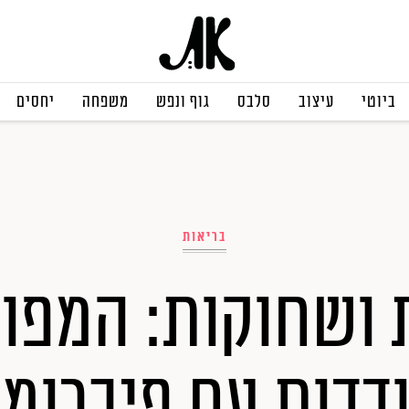
ביוטי
עיצוב
סלבס
גוף ונפש
משפחה
יחסים
בריאות
 ושחוקות: המפו
דות עם פיברומי