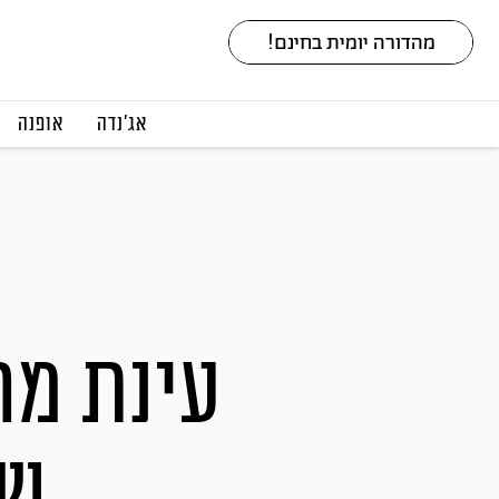
אג׳נדה
אופנה
עינת מח
של