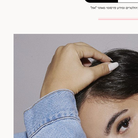
וזלטרים ומידע פרסומי מאתר ״את״