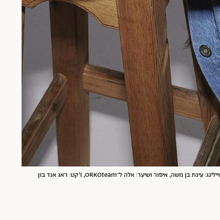
"הייתי כזאת שמנסה לא להפריע", עינת בן משה | צילום: שי פרנקו, סטיילינג: עינת בן משה, איפור ושיער: אלה ל־ORKOteam, ז'קט: ראג אנד בון