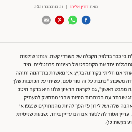
מאת
דורין אליהו
|
21 בנובמבר 2021
88 שיתופים | 132 צפיות
ת בי כבר בדלפק הקבלה של משרדי קשת. אנחנו שולפות
רגלות יחד את הקונספט של ראיונות פרונטליים. מיד
אותי אם חליתי בקורונה בקיץ. אני מאשרת בתדהמה ותוהה
מצדה משיבה: "כתבת על זה טור פעם, עשיתי על הכתבות שלך
נה ממבט ראשון", גם לקראת הראיון שלנו היא בדקה היטב
סוג שנכתב עם הכותרות היפות שהכי מתחשק להעתיק
הבה שלה ושל לירון פז הפך להיות מהמתוקים שנצפו אי
, עדיין אסור לה לספר אם הם עדיין ביחד, נשבעת שניסיתי,
קשת 12).