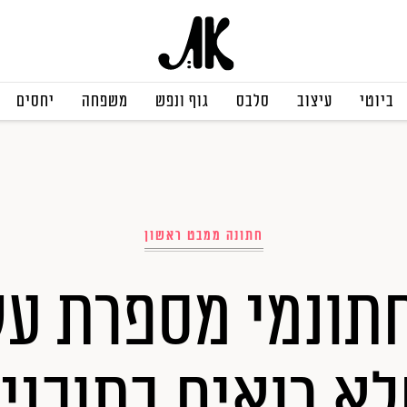
ביוטי
עיצוב
סלבס
גוף ונפש
משפחה
יחסים
חתונה ממבט ראשון
תונמי מספרת על
א רואים בתוכני