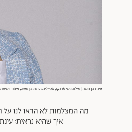
עינת בן משה | צילום: שי פרנקו, סטיילינג: עינת בן משה, איפור ושיער: אלה ל־ORKOteam, ז'קט: קסטרו, חולצה, מחוך ומכנסיי
מה המצלמות לא הראו לנו על הזו
איך שהיא נראית: עינת