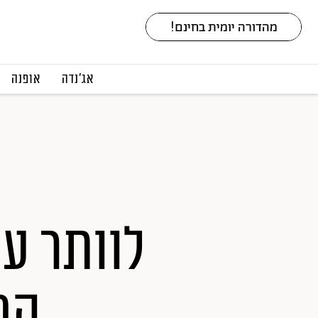
אג׳נדה
אופנה
לוותר ע
המ