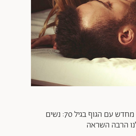
אנחנו יכולות ללמוד להשפריץ, לעשות שלישיה, לשכב עם צעירים או להתיידד מחדש עם הגוף בגיל 70: נשים
לנו הרבה השראה