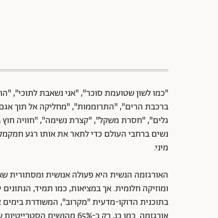
"כמו לשון שטועמת סוכר", "אני נשאבת לתוכי", "הו
ברכבת הרים", "התרוממות", "מחליקה אל תוך אגם 
גלים", "חסרת משקל", "קצרת נשימה", "חוויה חוץ 
נשים ברחבי העולם כדי לתאר את אותו רגע חמקמק ו
מיני.
האורגזמה הנשית היא פעולה אנושית ומסתורית שא
ומוזיקה חלומית. אך במציאות, כמו תמיד, הנתונים 
אורגזמה. כמו כן, רק כ-65% מהנ