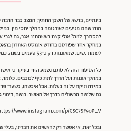
הודו שהם מגיעים לאורגזמה במהלך יחסי מין. במי
להסתבך. למה? אולי קצת באשמתנו. אגב, גם לגבי א
לעומת נשים, שמאוננות רק כ-53 פעמים בשנה, כמעט שליש. כן, כמו הפער בין המשכורות שלנו.
כל הסיפור הזה לא סתם נשמע הזוי, בעיקר כי אישה
במהלך אוננות ועל הדרך לתת כיף לכוכבים. כלומר,
במידה וניקח על זה בעלות. אבל איכשהו, כשעוד פרנ
גם שלושה מכשולים בדרך אל האושר: בושה, דימוי גוף
https://www.instagram.com/p/CSC7SF9oP_V/
ובכל זאת, אי אפשר רק להאשים את חברינו, בעלי ש