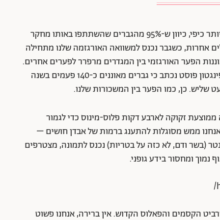
בינתיים, בדשא של השכן החתיך, המצב כבר הרבה יותר כיפי, כיוון ש-95% מהגברים שהשתתפו באותו מחקר
לים אחרות, כשגבר נכנס למשוואה האורגזמה שלנו מתחילה
וננות הפער האורגזמי בין המגדרים מרפרר לפערים אחרים.
במחקר אחר שפורסם בחודש אוגוסט האחרון בהאפינגטון פוסט נכתב כי גברים מאוננים כ-140 פעמים בשנה
 ממוצעת זקוקה לארבע דקות פלוס-מינוס כדי לגמור
 אנחנו ממש מסוגלות להתענג ברמות של אבדן חושים –
טר (בשר ודם, לא כזה על בטריות) נכנס לתמונה, מצטרפים
 נמוך ומחסור בידע גופני.
רביט הקסמים והפאלוס הקדוש. אין ברירה, אנחנו פשוט