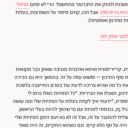
מושכות ולנתק את הויברטור מהחשמל. הרי לא סתם
גווינת'
רות בריח פות
. אבל חכו, קודם סיפור על השפרצות, בעלות
ת מחרמן ואופטימי).
לחבר אותן יחד
ית, קרייריסטית ואימא אורבנית מגניבה שאתן כבר מקנאות
את סוף התיכון – ופשוט עפה על זה. בהמשך היא גם הכירה
 את כל מה שהיא צריכה לדעת עוד בטרם התייצבה בלשכת
יכון, תאכלו את הביריות. "כל החוויות האלו גרמו לי
ספרת, "ידעתי איך לקחת בעלות על המיניות שלי ומה עושה
לי טוב. וממש לא הייתה לי בעיה לבקש את זה. ואז בגיל 25, נכנסתי לזוגיות עם מי שהפך להיות בעלי הראשון.
ליח להתגבר על זה, אבל זה לא בא ועם הזמן המיניות שלי
היה על סף הלא קיים. וגם כשהוא התקיים, זה היה מאוד