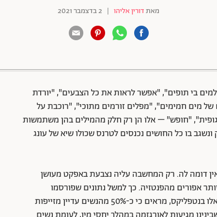
מאת
דורין אליהו
|
2 בדצמבר 2021
88 שיתופים | 132 צפיות
למים בי תופים", "אפשר לראות את כל הצבעים", "יורדת
של מים חמימים", "מפלים זורמים מתוכי", "רוכבת על
גופית", "חופש" – אלו הן רק חלק מהמילים בהן משתמשות
נשגב בו כל החושים נכנסים לטרנס שכולו שיא של עונג
ין דומה לה. רק המחשבה עליה נצבעת באפקט מעושן
יותר אפורים מהפנטזיה. כך למשל נתונים שפורסמו
בתוכנית הדוקו-מדעית "מקרוב", המשודרת בימים אלו בנטפליקס, מראים כי כ-50% מהנשים עדיין מזייפות
שים הסטרייטיות שבינינו מגיעות לאורגזמה במהלך יחסי מין, לעומת נשים