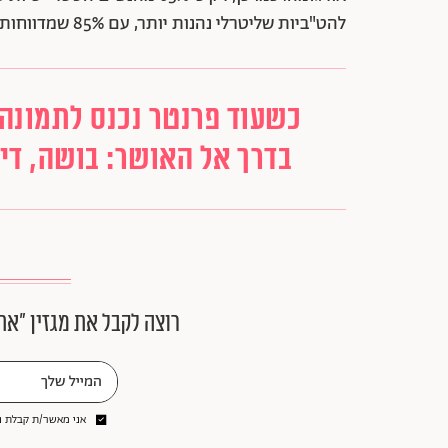
להט"ביות שליטרלי נהנות יותר, עם 85% שמדווחות על הגעה לאורגזמה באופן קבוע..
כשעוד פרנטר נכנס לתמונה
בדרך אל האושר: בושה, דימו
רוצה לקבל את מגזין ״את
אני מאשר/ת קבלת ני