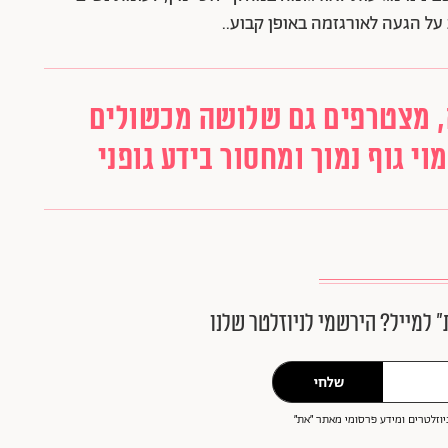
, מצטרפים גם שלושה מכשולים
י גוף נמוך ומחסור בידע גופני
״ למייל? הירשמי לניוזלטר שלנו
שלחי
וזלטרים ומידע פרסומי מאתר ״את״