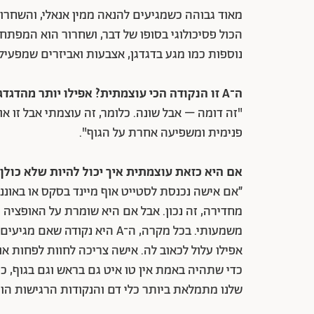
מאוד גבוהה כשמגיעים להנאה ממין אנאלי, והשחרו
הכול פסיכולוגי בסופו של דבר, ושחרור הוא המפתח
נוספות כמו מגע בדגדגן, אצבעות ואביזרים שמפעילים את נקודת ה־A שזו הנק
ה־A זו הנקודה הכי עוצמתית? אפילו יותר מהדגדגן?
פנימית ומשפיעה אחרת על הגוף".
אם היא כזאת עוצמתית איך יכול להיות שלא כולן 
״אם אישה נכנסת לסטייט אוף מיינד בסקס או באוננ
מחדירה, זה נכון. אבל אם היא שומרת על האופציה
משמעותי. בכל מקרה, ה־A היא נ
אפילו עלול לכאוב לה. אישה צריכה לחוות לפחות א
כדי שתהיה באמת אין טו איט גם בראש וגם בגוף, כי ה
שלנו מתמלאת ביותר כלי דם והנקודות הרגישות הופכ