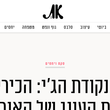
ביוטי
עיצוב
סלבס
גוף ונפש
משפחה
יחסים
סקס ויחסים
ת העונג של האור