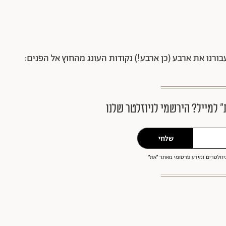
בורנו את ארבע (כן ארבע!) נקודות העונג מהחוץ אל הפנים:
״ למייל? הירשמי לניוזלטר שלנו
שלחי
וזלטרים ומידע פרסומי מאתר ״את״