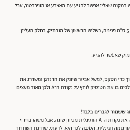
במקום שאליו אפשר להגיע עם האצבע או הוויברטור, אבל
– בעלת יחסי הציבור המעולים נמצאת 5 ס"מ פנימה, בשליש הראשון של הנרתיק, בחלק העליון
וק שאפשר להגיע.
ך כדי הסקס, למשל אביזר שיונק את הדגדגן ומשדרג את
החדירה בסקס, או באט פלאג. למעשה, כל מה שמשלבים בו את הטוסיק לוחץ על נקודת ה־A ולכן מאוד מעצים
וג ששמור לגברים בלבד?
"לא בדיוק, אין נקודה נוספת בטוסיק, זה פשוט מגרה את נקודת ה־A הווגינלית מכיוון שונה, אבל משהו בגירוי
ורגזמה ווגינלית. הסיבה לכך היא, לדעתי, שדרגת השחרור