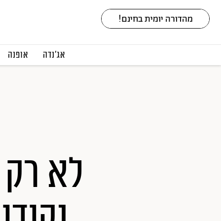
אג׳נדה
אופנה
נקודו