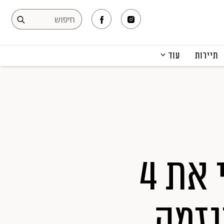
תיירות
עוד
המגזין
תרבות ופנאי
קריירה
הפקות אופנה
תוכן מקודם
לא רק נקודת הג'י: הכירי את 4
גזמה