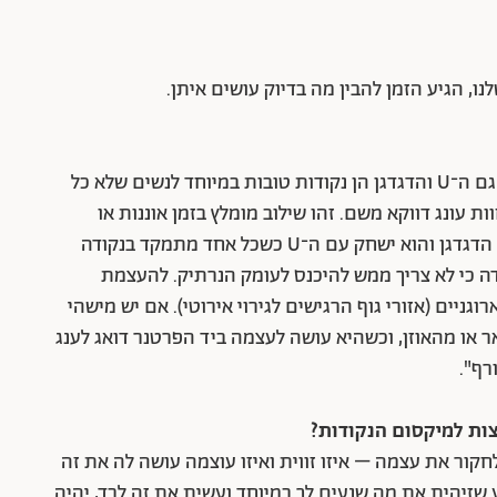
נו, הגיע הזמן להבין מה בדיוק עושים איתן.
"ה־G והדגדגן הם בין השילובים הכי מומלצים, אבל גם ה־U והדגדגן הן נקודות טובות במיוחד לנשים שלא כל
ות עונג דווקא משם. זהו שילוב מומלץ בזמן אוננות או
במהלך משחק מקדים: היא יכולה לשחק לעצמה עם הדגדגן והוא ישחק עם ה־U כשכל אחד מתמקד בנקודה
ם אחרי לידה כי לא צריך ממש להיכנס לעומק הנרתיק. להעצמת
גניים (אזורי גוף הרגישים לגירוי אירוטי). אם יש מישהי
 או מהאוזן, וכשהיא עושה לעצמה ביד הפרטנר דואג לענג
רף".
צות למיקסום הנקודות?
לחקור את עצמה – איזו זווית ואיזו עוצמה עושה לה את זה
שזיהית את מה שנעים לך במיוחד ועשית את זה לבד, יהיה