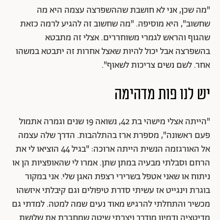
"מה שכן, אני לא חושבת שההשפרצה עצמה היא מה
שחשוב", היא מוסיפה. "מה שחשוב זה להגיע לרמה כזאת
שהגוף והראש לגמרי משוחררים. אצלי זה מתבטא
בהשפרצה אבל יכול להיות שאצל אחרות זה יתבטא במשהו
אחר. לשם נשים צריכות לשאוף".
יש לנו פות מדהימה
"הייתה אצלי מישהי בת 42, נשואה 19 שנים וגמרה אתמול
פעם ראשונה", מספרת ארז בהתלהבות. הדרך שלה עצמה
אל האורגזמה הנשית הייתה ארוכה: "בגיל 44 הוציאו לי את
הרחם וסבלתי מבעיה במתן שתן. אמרו לי שהאופציות הן או
ניתוח או שאני אטפל בשרירי רצפת האגן שלי. אני במקור
בוגרת וינגייט אז עשיתי סדרת טיפולים וגם קיבלתי איזשהו
מכשיר והתחלתי להרגיש מאוד נעים שמה למטה. למדתי גם
מדיטציה ודמיון מודרך ויצרתי שיטה שמחברת את שלושת