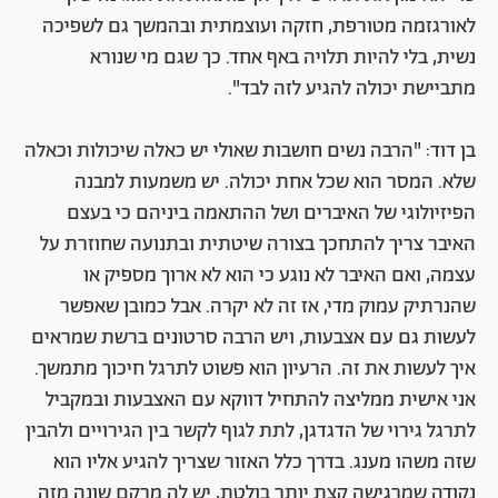
לאורגזמה מטורפת, חזקה ועוצמתית ובהמשך גם לשפיכה
נשית, בלי להיות תלויה באף אחד. כך שגם מי שנורא
מתביישת יכולה להגיע לזה לבד".
בן דוד: "הרבה נשים חושבות שאולי יש כאלה שיכולות וכאלה
שלא. המסר הוא שכל אחת יכולה. יש משמעות למבנה
הפיזיולוגי של האיברים ושל ההתאמה ביניהם כי בעצם
האיבר צריך להתחכך בצורה שיטתית ובתנועה שחוזרת על
עצמה, ואם האיבר לא נוגע כי הוא לא ארוך מספיק או
שהנרתיק עמוק מדי, אז זה לא יקרה. אבל כמובן שאפשר
לעשות גם עם אצבעות, ויש הרבה סרטונים ברשת שמראים
איך לעשות את זה. הרעיון הוא פשוט לתרגל חיכוך מתמשך.
אני אישית ממליצה להתחיל דווקא עם האצבעות ובמקביל
לתרגל גירוי של הדגדגן, לתת לגוף לקשר בין הגירויים ולהבין
שזה משהו מענג. בדרך כלל האזור שצריך להגיע אליו הוא
נקודה שמרגישה קצת יותר בולטת, יש לה מרקם שונה מזה