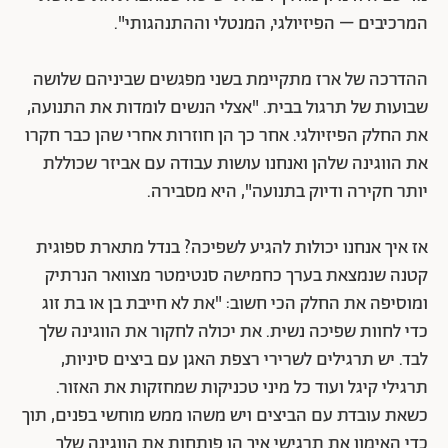
המרכיבים – הפיזיולגי, המנטלי וההתנהגותי".
ההדרכה של ארז מתקיימת בשני מפגשים שביניהם שלושה
שבועות של תרגול בבית. "אצלי הנשים לומדות את התנועה,
את החלק הפיזיולגי. אחר כך הן חוזרות אחרי שהן כבר חקרו
את הווגינה שלהן ואנחנו עושות עבודה עם אביזר שכוללת
יותר חקירה ודיוק בתנועה", היא מסבירה.
אז איך אנחנו יכולות להגיע לשפיכה? בנדל מתארת ספוגית
קטנה שנמצאת בערך כחמישה סנטימטר מצוואר הנרתיק
ומוסיפה את החלק הכי חשוב: "את לא חייבת בן או בת זוג
כדי לחוות שפיכה נשית. את יכולה לחקור את הווגינה שלך
לבד. יש תרגילים לשרירי רצפת האגן עם ביצים סיניות,
תרגילי קיגל ועוד כל מיני טכניקות שמחזקות את האזור.
כשאת עובדת עם הביצים ויש משהו ממש מוחשי בפנים, תוך
כדי האימון את תרגישי איך הן פותחות את הווגינה שלך