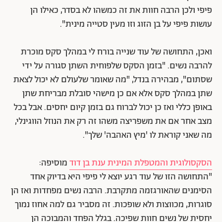
פיפי ולכן הרבה חוות את זה כמשהו לא בסדר, כאילו הן
עושות פיפי על בן הזוג וזו מעין סטייה מינית".
ואכן, התחושה של עוד שנייה בורח לי במהלך סקס מוכרת
להרבה נשים. "בזמן הסקס שלפוחית השתן סגורה על ידי
שסתום", מבהירה בנדל, "מה שאומר שלעולם לא יכול לצאת
שתן במהלך סקס אלא אם כן מישהי סובלת מבריחת שתן
באופן כללי ואז כן יכול לברוח גם בזמן קיום יחסים. אבל בכל
מצב אחר אם את משפריצה משהו זה רק את הנוזל הווגינלי,
מה שאני קוראת לו 'מיץ האהבה' שלך".
הסקסולוגית והמטפלת המינית ענת בן דוד
מוסיפה:
"התחושה הזו של עוד רגע יוצא לי פיפי היא בדיוק אחד
הסימנים שהאורגזמה מתקרבת. הרבה נשים מפחדות ואז הן
סוגרות, מכווצות ולא שופכות. זה מסביר גם למה אחוז נמוך
יחסית של נשים חוות שפיכה. בגלל הפחד והמבוכה הן