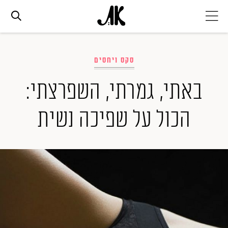
אג׳נדה
סקס ויחסים
אופנה
באתי, גמרתי, השפרצתי:
הכול על שפיכה נשית
ביוטי
סלבס
ערוצים נוספים
המגזין