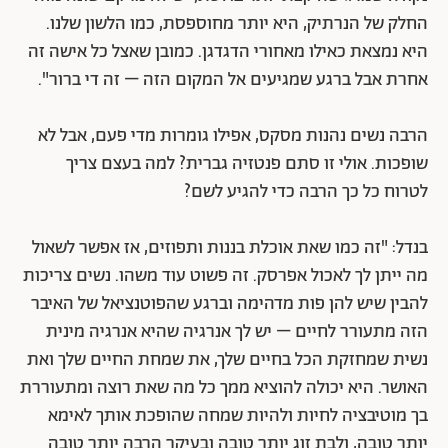
החלק של הנרתיק, היא יותר מחוספסת, כמו הלשון שלנו.
היא נמצאת כאילו מאחורי הדגדגן. כמובן שאצל כל אישה זה
אחרת אבל ברגע שמגיעים אל המקום הזה – זה די ברור".
הרבה נשים נהנות מסקס, אפילו גומרות מדי פעם, אבל לא
שופכות. אולי זו סתם פנטזיה גברית? למה בעצם צריך
לטרוח כל כך הרבה כדי להגיע לשם?
בנדל: "זה כמו שאת אוכלת בננות ותפוזים, אז אפשר לשאול
מה ייתן לך לאכול אפרסק. זה פשוט עוד משהו. נשים צריכות
להבין שיש להן פות מדהימה וברגע שהפוטנציאל של האיבר
הזה מתעורר לחיים – יש לך אנרגיה שהיא אנרגיה מינית
נשית שמחזקת הכל בחיים שלך, את שמחת החיים שלך ואת
האושר. היא יכולה להוציא ממך כל מה שאת רוצה ומתעוררת
בך מוטיבציה לחיות ולהיות שמחה שהופכת אותך לאימא
יותר טובה, ולבת זוג יותר טובה ובעיקר הרבה יותר טובה