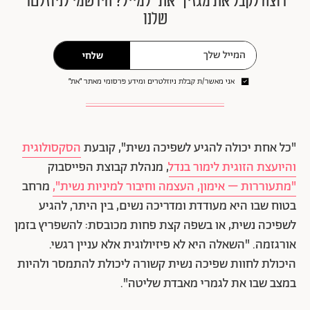
רוצה לקבל את מגזין ״את״ למייל? הירשמי לניוזלטר
שלנו
שלחי
אני מאשר/ת קבלת ניוזלטרים ומידע פרסומי מאתר ״את״
"כל אחת יכולה להגיע לשפיכה נשית", קובעת
הסקסולוגית
והיועצת הזוגית לימור בנדל
, מנהלת קבוצת הפייסבוק
"מתעוררות – אימון, העצמה וחיבור למיניות נשית",
מרחב
בטוח שבו היא מעודדת ומדריכה נשים, בין היתר, להגיע
לשפיכה נשית, או בשפה קצת פחות מכובסת: להשפריץ בזמן
אורגזמה. "השאלה היא לא פיזיולוגית אלא עניין רגשי.
היכולת לחוות שפיכה נשית קשורה ליכולת להתמסר ולהיות
במצב שבו את לגמרי מאבדת שליטה".