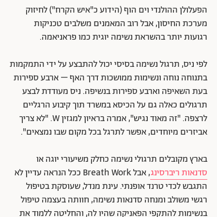
הפעלולן ההולנדי וים הוף (הידוע כ"איש הקרח") לחיזוק
מערכת החיסון, אבל רוב המאמנים משלבים טכניקות
רגועות יותר בהשראת נשימה יוגית כמו פראניאמה.
לפי ניס, תרגול נשימה בסיסי יכול להתבצע על ידי התמקמות
בתנוחה נוחה ונשימות ממושכות דרך האף – ארבע ספירות
בעת השאיפה וארבע ספירות בנשיפה. ניס מעודדת לבצע
תרגולים כאלה גם על הכיסא במשרד תוך קיבוע הרגליים
לרצפה. "זה מאוד נגיש", אמרה בראיון למגזין W. "לא צריך
אביזרים מיוחדים, אפשר לתרגל בכל מקום שבו נמצאים".
בארץ מקובלים תרגולי נשימה כחלק משיעורי יוגה או
סדנאות ריברסינג
, אבל Breath Work ככל הנראה עדיין לא
התגבש לכדי טרנד אופנתי. עינת מנדל, שעוסקת בטיפול
רגשי משולב ומנחה סדנאות נשימה, חוותה בעצמה טיפול
בנשימות להתקפי הפאניקה שהיו לה, והחליטה ללמוד את