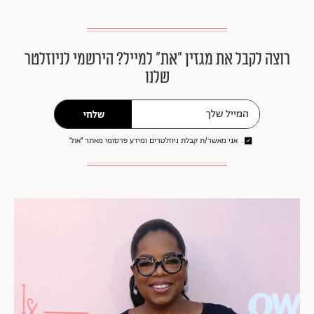
רוצה לקבל את מגזין ״את״ למייל? הירשמי לניוזלטר
שלנו
שלחי
אני מאשר/ת קבלת ניוזלטרים ומידע פרסומי מאתר ״את״