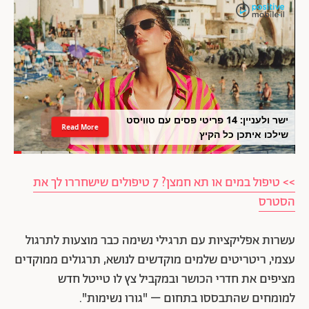
ישר ולעניין: 14 פריטי פסים עם טוויסט
Read More
שילכו איתכן כל הקיץ
>> טיפול במים או תא חמצן? 7 טיפולים שישחררו לך את
הסטרס
עשרות אפליקציות עם תרגילי נשימה כבר מוצעות לתרגול
עצמי, ריטריטים שלמים מוקדשים לנושא, תרגולים ממוקדים
מציפים את חדרי הכושר ובמקביל צץ לו טייטל חדש
למומחים שהתבססו בתחום – "גורו נשימות".