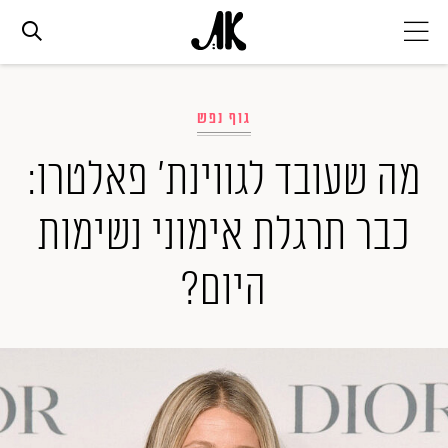
אג׳נדה
גוף נפש
אופנה
מה שעובד לגווינת' פאלטרו:
כבר תרגלת אימוני נשימות
ביוטי
היום?
סלבס
ערוצים נוספים
המגזין