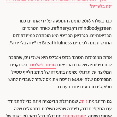
זזה בלעדיה?
כבר בשלהי 2018 סומנה התופעה על ידי אתרים כמו
mindbodygreen ו־refinery29, כאחד הטרנדים
הבריאותיים. בגרדיאן הבריטי היא הוכתרה כמיינדפולנס
החדש וזכתה לכינויים Breathfulness או "יוגה בלי יוגה".
אחת ממובילות הטרנד בלוס אנג'לס היא אשלי ניס, שהפכה
לבת טיפוחיה של גורו הבריאות
גווינת' פאלטרו
. השחקנית
המליצה על תרגולי נשימה בוועידה של מותג הלייף סטייל
המפורסם שלה GOOP וגייסה את ניס לעזור לעובדיה לחוש
מפוקסים ורגועים יותר בעבודה.
גם הדוגמנית
ג'יזל
, שמתרגלת מדיטציה ויוגה כדי להתמודד
עם התקפי חרדה, סיפרה שהיא משלבת בתרגולים שלה
אימוני נשימה.
אופרה וינפרי
מתרגלת בכל בוקר 20 דקות של