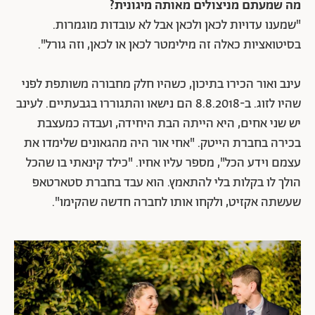
מה שמעתם מניצולים מאותה מיגונית?
"שמענו עדויות לכאן ולכאן אבל לא עובדות מוגמרות.
בסיטואציות כאלה זה מילימטר לכאן או לכאן, וזה גורל".
עינב ואור הכירו בתיכון, כשהיו חלק מחבורה משותפת לפני
שהיו לזוג. ב-8.8.2018 הם נישאו והתגוררו בגבעתיים. לעינב
יש שני אחים, היא הייתה הבת היחידה, ועבדה כמעצבת
בכירה בחברת הייטק. "אחי אור היה מהגאונים שלימדו את
עצמם וידע הכל", מספר עליו אחיו. "כילד קינאתי בו שהכל
הולך לו בקלות בלי להתאמץ. הוא עבד בחברת סטארטאפ
שעשתה אקזיט, ולקחו אותו לחברה חדשה שהקימו".