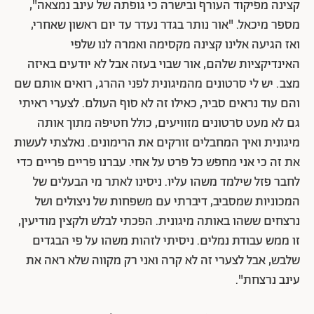
קצינה מפיקוד העורף ובישרה כי גופתה של עינב נמצאה",
מספר מיכאל. "אור נותר בגדר נעדר עד יום ראשון שאחרי,
ואז הגיעה אלינו קצינה מקסימה ואמרה לנו שלפי
האינדיקציות שלהם, אור שבוי בעזה אבל לא יודעים באיזה
מצב. יש לי סרטונים מהמיגונית לפני ההרג, רואים אותם שם
והם עוד נראים סביר, כאילו זה לא סוף העולם. לצערי ראיתי
גם לא מעט סרטונים מזוויעים, כולל חטיפה מתוך אותה
מיגונית ואיך המחבלים זורקים את הרימונים. נאלצתי לעשות
את זה כי אני מחפש כל פרט על אחי. עברנו פריים פריים כדי
לחבר פזל שילמד משהו עליו. ניסינו לאתר מי הבעלים של
המכוניות שמסביב, דיברתי עם משפחות של ניצולים ושל
נרצחים ששהו באותה מיגונית. הפכתי לבלש ולקצין מודיעין,
זו ממש עבודת נמלים. ניסיתי לזהות משהו על פי הבגדים
שלבש, אבל לצערי זה לא קרה ואני רק מקווה שלא ראה את
עינב נרצחת".