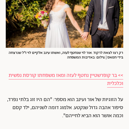
רק רצו לצאת לרקוד. אור לוי שנחטף לעזה, ואשתו עינב אלקיים לוי ז"ל שנרצחה
בידי חמאס | צילום: באדיבות המשפחה
>> בר קופרשטיין נחטף לעזה ומאז משפחתו קורסת נפשית
וכלכלית
על הזוגיות של אור ועינב הוא מספר: "הם היו זוג בלתי נפרד,
סיפור אהבה גדול שנקטע. אלמוג דומה לשניהם, ילד קסם
וכמה אושר הוא הביא לחייהם".