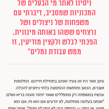
ניסינו לאתר מי הבעלים של
המכוניות שמסביב, דיברתי עם
משפחות של ניצולים ושל
נרצחים ששהו באותה מיגונית.
הפכתי לבלש ולקצין מודיעין, זו
ממש עבודת נמלים"
עינב ואור היו זוג צעיר ואוהב בתחילת חייהם. החלומות
ושברם, הכאב ותחושת ההחמצה בלתי ניתנים להכלה.
עכשיו במשפחה רק מתפללים שאור יחזור מעזה בריא ושלם.
"אנחנו בעלטה מוחלטת, לא יודעים אם הוא חי, אם הוא
פצוע, או גופה – והספק הזה לא נותן לנו מנוח", אומר אחיו