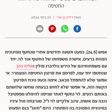
החטיפה
מאת
דליה בן ארי
|
25 ביוני 2024
אמש (24.6), כמעט תשעה חודשים אחרי שנחטף ממיגונית
המוות ברעים, אישרה משפחתו של החטוף אור לוי, יחד
עם משפחותיהם של הירש גולדברג פולין ו
אליה כהן
שנחטפו יחד עמו, לפרסם את סרטון החטיפה המצמרר. אי
אפשר שלא להתפתל מכאב, אימה וכעס נוכח הסרטון
הקשה הזה, אי אפשר שלא לחוש בבעתה שחשו שלושתם
באותם רגעים. לוי נחטף לאחר שניסה להימלט מפסטיבל
נובה עם אשתו, עינב אלקיים לוי ז"ל, שנרצחה מול עיניו
במיגונית הסמוכה בה הסתתרו. היום "חוגג" בנם הפעוט