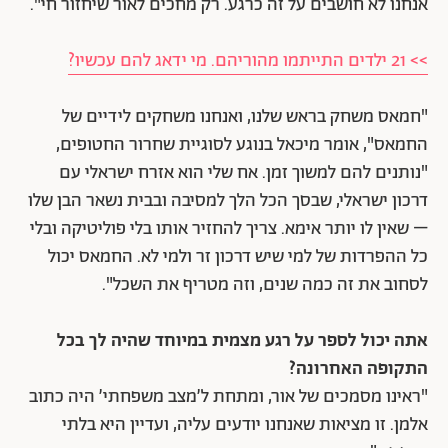
אנחנו לא חושבים על זה כרגע. רק מחכים לאור שיחזור חי".
>> 21 ילדים התייתמו מהוריהם. מי ידאג להם עכשיו?
"חמאס משחק בראש שלנו, ואנחנו משחקים לידיים של
החמאס", אומר מיכאל בנוגע לסוגיית שחרור החטופים,
"נותנים להם למשוך זמן. אח שלי הוא אזרח ישראלי עם
דרכון ישראלי, שבסך הכל הלך למסיבה ובבית נשאר הבן שלו
– שאין לו יותר אימא. צריך להחזיר אותו בלי פוליטיקה ובלי
כל ההפרדות של למי שיש דרכון זר ולמי לא. החמאס יכול
לסחוב את זה כמה שנים, וזה מטריף את השכל".
אתה יכול לספר על רגע מצמית במיוחד שהיה לך בכל
התקופה האחרונה?
"ראינו מסמכים של אור, ומתחת ל׳מצב משפחתי׳ היה כתוב
אלמן. זו מציאות שאנחנו יודעים עליה, ועדיין היא בלתי