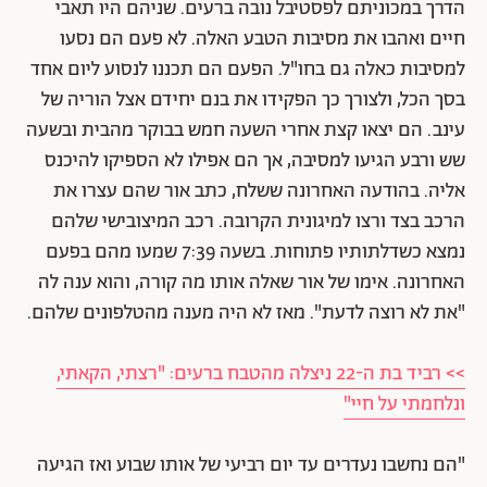
הדרך במכוניתם לפסטיבל נובה ברעים. שניהם היו תאבי
חיים ואהבו את מסיבות הטבע האלה. לא פעם הם נסעו
למסיבות כאלה גם בחו"ל. הפעם הם תכננו לנסוע ליום אחד
בסך הכל, ולצורך כך הפקידו את בנם יחידם אצל הוריה של
עינב. הם יצאו קצת אחרי השעה חמש בבוקר מהבית ובשעה
שש ורבע הגיעו למסיבה, אך הם אפילו לא הספיקו להיכנס
אליה. בהודעה האחרונה ששלח, כתב אור שהם עצרו את
הרכב בצד ורצו למיגונית הקרובה. רכב המיצובישי שלהם
נמצא כשדלתותיו פתוחות. בשעה 7:39 שמעו מהם בפעם
האחרונה. אימו של אור שאלה אותו מה קורה, והוא ענה לה
"את לא רוצה לדעת". מאז לא היה מענה מהטלפונים שלהם.
>> רביד בת ה-22 ניצלה מהטבח ברעים: "רצתי, הקאתי,
ונלחמתי על חיי"
"הם נחשבו נעדרים עד יום רביעי של אותו שבוע ואז הגיעה