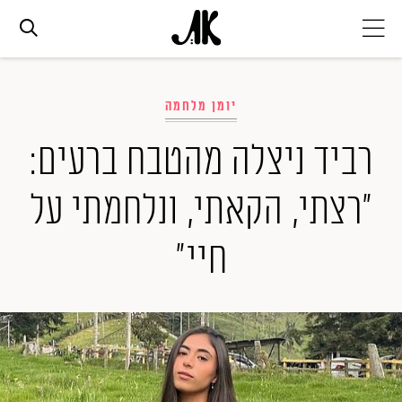
אג׳נדה
יומן מלחמה
אופנה
רביד ניצלה מהטבח ברעים:
"רצתי, הקאתי, ונלחמתי על
ביוטי
חיי"
סלבס
ערוצים נוספים
המגזין