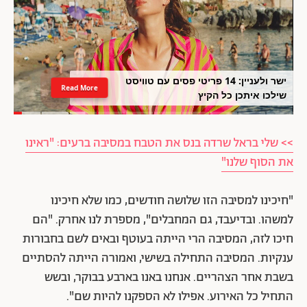
ישר ולעניין: 14 פריטי פסים עם טוויסט
Read More
שילכו איתכן כל הקיץ
>> שלי בראל שרדה בנס את הטבח במסיבה ברעים: "ראינו
את הסוף שלנו"
"חיכינו למסיבה הזו שלושה חודשים, כמו שלא חיכינו
למשהו. ובדיעבד, גם המחבלים", מספרת לנו אחרק. "הם
חיכו לזה, המסיבה הרי הייתה בעוטף ובאים לשם בחבורות
ענקיות. המסיבה התחילה בשישי, ואמורה הייתה להסתיים
בשבת אחר הצהריים. אנחנו באנו בארבע בבוקר, ובשש
התחיל כל האירוע. אפילו לא הספקנו להיות שם".