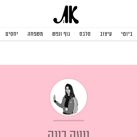
ביוטי
עיצוב
סלבס
גוף ונפש
משפחה
יחסים
נועה בונה