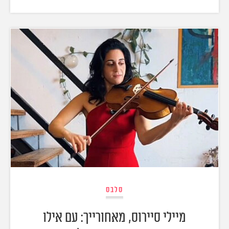
סלבס
מיילי סיירוס, מאחורייך: עם אילו