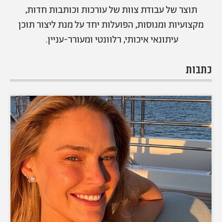
אודות
תרבות ופנאי
תוצר של עבודת צוות של עורכות וכותבות חדות,
מקצועיות ומנוסות, הפועלות יחד על מנת ליצור תוכן
מי אנחנו
הפקות אופנה
שירות לקוחות למנויים
עיתונאי איכותי, רלוונטי ומעורר-עניין.
תנאי שימוש
עיצוב
מדיניות פרטיות
בריאות
כתבות
כתבו לנו
הצהרת נגישות
קריירה
יחסים
© יובל סיגלר תקשורת בע"מ 2026
RGB Media
משפחה
Designed, Developed and Powered by
חופש
תוכן מקודם