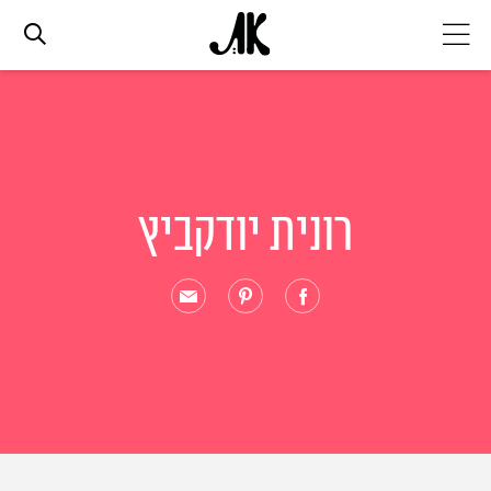
אג׳נדה
אופנה
רונית יודקביץ
ביוטי
סלבס
ערוצים נוספים
המגזין