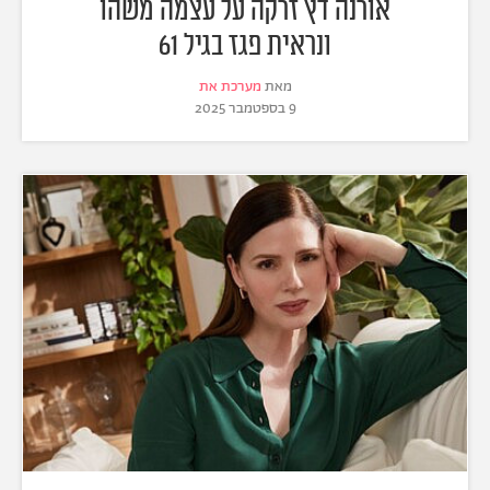
אורנה דץ זרקה על עצמה משהו
ונראית פגז בגיל 61
מאת
מערכת את
9 בספטמבר 2025