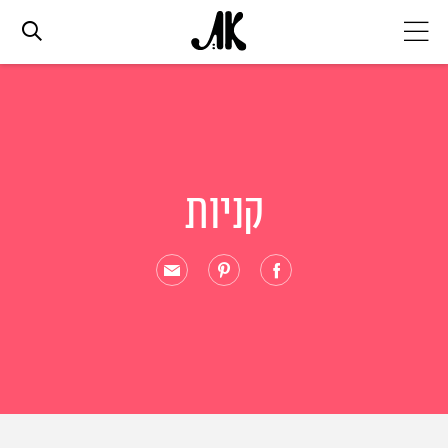
אג׳נדה
אופנה
קניות
ביוטי
סלבס
ערוצים נוספים
המגזין