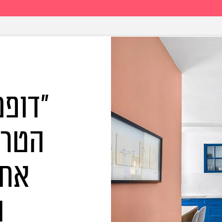
"דופמ
הטרנ
את
ה