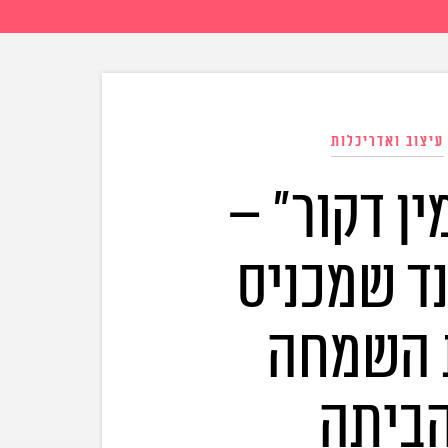
עיצוב ואדריכלות
ין דקור" –
ד שמכניס
 השמחה
ביתה